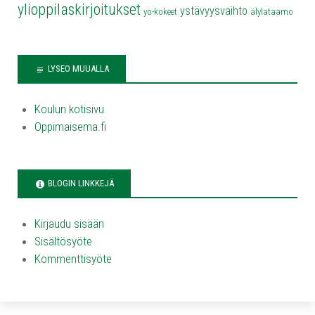
ylioppilaskirjoitukset
ystävyysvaihto
yo-kokeet
älylataamo
LYSEO MUUALLA
Koulun kotisivu
Oppimaisema.fi
BLOGIN LINKKEJÄ
Kirjaudu sisään
Sisältösyöte
Kommenttisyöte