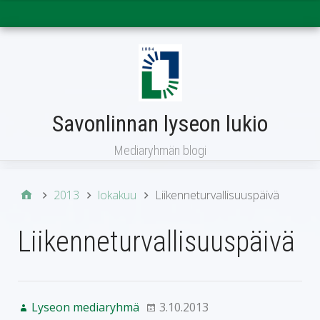
Päävalikko
Savonlinnan lyseon lukio
Mediaryhmän blogi
2013
lokakuu
Liikenneturvallisuuspäivä
Liikenneturvallisuuspäivä
Lyseon mediaryhmä
3.10.2013