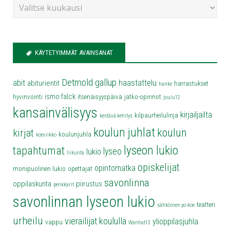
KÄYTETYIMMÄT AVAINSANAT
Detmold
gallup
abit
haastattelu
abiturientit
harrastukset
hanke
ismo falck
hyvinvointi
itsenäisyyspäivä
jatko-opinnot
joulu12
kansainvälisyys
kirjailjailta
kilpaurheilulinja
kestävä kehitys
koulun juhlat
koulun
kirjat
koulunjuhla
koeviikko
lyseon lukio
tapahtumat
lyseo
lukio
liikunta
opiskelijat
opintomatka
monipuolinen lukio
opettajat
savonlinna
oppilaskunta
piirustus
penkkarit
savonlinnan lyseon lukio
teatteri
sähköinen yo-koe
urheilu
vierailijat koululla
ylioppilasjuhla
vappu
Wanhat13