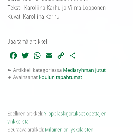
Teksti: Karoliina Karhu ja Vilma Löppönen
Kuvat: Karoliina Karhu
Jaa tämä artikkeli
Fa
T
W
E
C
Sh
ce
wi
ha
m
op
ar
Artikkeli kategoriassa
Mediaryhmän jutut
bo
tte
ts
ail
y
e
Avainsanat
koulun tapahtumat
ok
r
A
Li
pp
nk
Edellinen artikkeli:
Ylioppilaskirjoitukset opettajien
vinkkelistä
Seuraava artikkeli:
Millainen on lyskalaisten