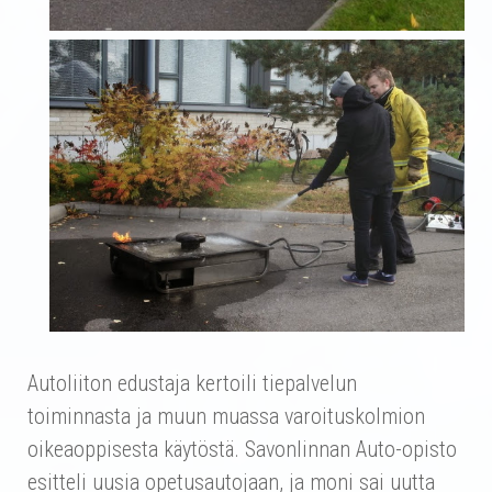
Autoliiton edustaja kertoili tiepalvelun
toiminnasta ja muun muassa varoituskolmion
oikeaoppisesta käytöstä. Savonlinnan Auto-opisto
esitteli uusia opetusautojaan, ja moni sai uutta