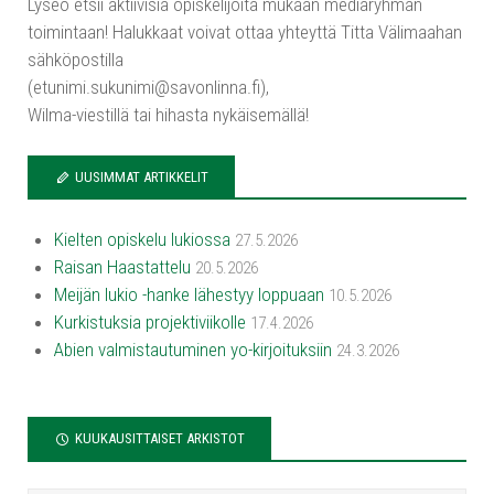
Lyseo etsii aktiivisia opiskelijoita mukaan mediaryhmän
toimintaan! Halukkaat voivat ottaa yhteyttä Titta Välimaahan
sähköpostilla
(etunimi.sukunimi@savonlinna.fi),
Wilma-viestillä tai hihasta nykäisemällä!
UUSIMMAT ARTIKKELIT
Kielten opiskelu lukiossa
27.5.2026
Raisan Haastattelu
20.5.2026
Meijän lukio -hanke lähestyy loppuaan
10.5.2026
Kurkistuksia projektiviikolle
17.4.2026
Abien valmistautuminen yo-kirjoituksiin
24.3.2026
KUUKAUSITTAISET ARKISTOT