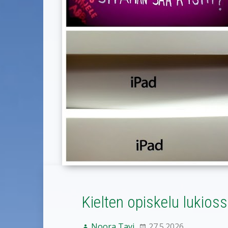
Kielten opiskelu lukios
Noora Tavi
27.5.2026