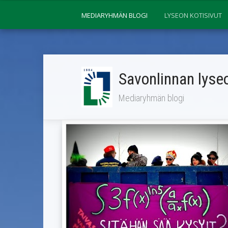
MEDIARYHMÄN BLOGI
LYSEON KOTISIVUT
Savonlinnan lyseo
Mediaryhmän blogi