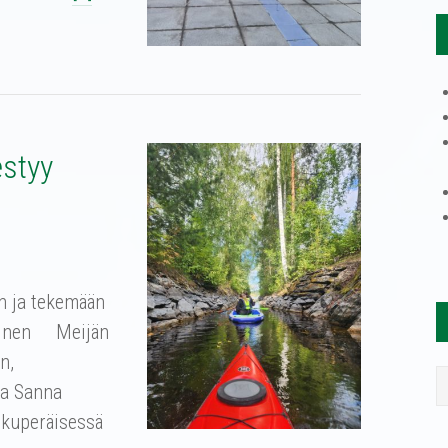
estyy
an ja tekemään
lainen Meijän
n,
ja Sanna
lkuperäisessä