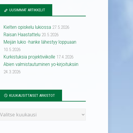
UUSIMMAT ARTIKKELIT
Kielten opiskelu lukiossa
27.5.2026
Raisan Haastattelu
20.5.2026
Meijän lukio -hanke lähestyy loppuaan
10.5.2026
Kurkistuksia projektiviikolle
17.4.2026
Abien valmistautuminen yo-kirjoituksiin
24.3.2026
KUUKAUSITTAISET ARKISTOT