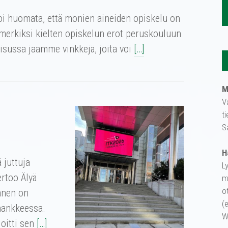
voi huomata, että monien aineiden opiskelu on
simerkiksi kielten opiskelun erot peruskouluun
kaisussa jaamme vinkkejä, joita voi
[…]
M
V
t
S
H
 juttuja
L
rtoo Älyä
m
o
anen on
(
hankkeessa.
W
oitti sen
[…]