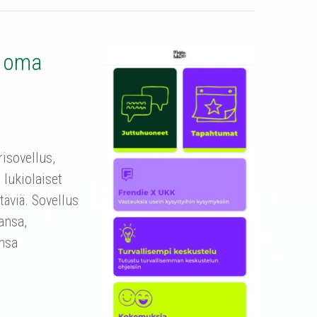
n oma
isovellus,
 lukiolaiset
täviä. Sovellus
ansa,
nsa