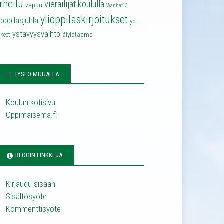
rheilu
vierailijat koululla
vappu
Wanhat13
ylioppilaskirjoitukset
lioppilasjuhla
yo-
ystävyysvaihto
keet
älylataamo
LYSEO MUUALLA
Koulun kotisivu
Oppimaisema.fi
BLOGIN LINKKEJÄ
Kirjaudu sisään
Sisältösyöte
Kommenttisyöte