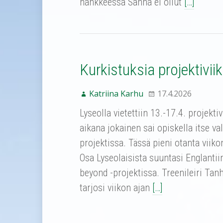
hankkeessa Sanna ei ollut
[…]
Kurkistuksia projektiviik
Katriina Karhu
17.4.2026
Lyseolla vietettiin 13.-17.4. projekti
aikana jokainen sai opiskella itse v
projektissa. Tässä pieni otanta viiko
Osa Lyseolaisista suuntasi Englantii
beyond -projektissa. Treenileiri Ta
tarjosi viikon ajan
[…]