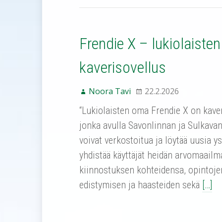
Frendie X – lukiolaiste
kaverisovellus
Noora Tavi
22.2.2026
“Lukiolaisten oma Frendie X on kaver
jonka avulla Savonlinnan ja Sulkavan
voivat verkostoitua ja löytää uusia ys
yhdistää käyttäjät heidän arvomaailm
kiinnostuksen kohteidensa, opintoje
edistymisen ja haasteiden sekä
[…]