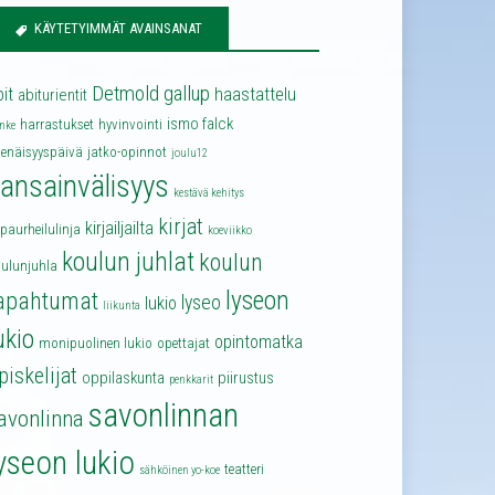
KÄYTETYIMMÄT AVAINSANAT
Detmold
gallup
bit
haastattelu
abiturientit
ismo falck
harrastukset
hyvinvointi
nke
senäisyyspäivä
jatko-opinnot
joulu12
ansainvälisyys
kestävä kehitys
kirjat
kirjailjailta
lpaurheilulinja
koeviikko
koulun juhlat
koulun
oulunjuhla
lyseon
apahtumat
lyseo
lukio
liikunta
ukio
opintomatka
monipuolinen lukio
opettajat
piskelijat
oppilaskunta
piirustus
penkkarit
savonlinnan
avonlinna
yseon lukio
teatteri
sähköinen yo-koe