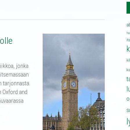
a
ha
olle
it
k
ki
viikkoa, jonka
k
alitsemassaan
t
n tarjonnasta.
l
n Oxford and
o
nhuvaarassa
s
l