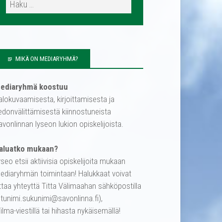
MIKÄ ON MEDIARYHMÄ?
ediaryhmä koostuu
alokuvaamisesta, kirjoittamisesta ja
iedonvälittämisestä kiinnostuneista
avonlinnan lyseon lukion opiskelijoista.
aluatko mukaan?
yseo etsii aktiivisia opiskelijoita mukaan
ediaryhmän toimintaan! Halukkaat voivat
ttaa yhteyttä Titta Välimaahan sähköpostilla
etunimi.sukunimi@savonlinna.fi),
ilma-viestillä tai hihasta nykäisemällä!