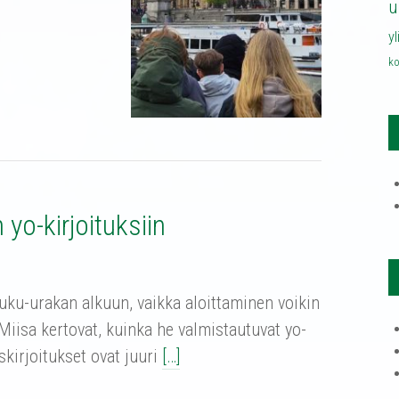
u
y
ko
yo-kirjoituksiin
 luku-urakan alkuun, vaikka aloittaminen voikin
 Miisa kertovat, kuinka he valmistautuvat yo-
skirjoitukset ovat juuri
[…]