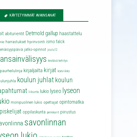
KÄYTETYIMMÄT AVAINSANAT
Detmold
gallup
bit
haastattelu
abiturientit
ismo falck
harrastukset
hyvinvointi
nke
senäisyyspäivä
jatko-opinnot
joulu12
ansainvälisyys
kestävä kehitys
kirjat
kirjailjailta
lpaurheilulinja
koeviikko
koulun juhlat
koulun
oulunjuhla
lyseon
apahtumat
lyseo
lukio
liikunta
ukio
opintomatka
monipuolinen lukio
opettajat
piskelijat
oppilaskunta
piirustus
penkkarit
savonlinnan
avonlinna
yseon lukio