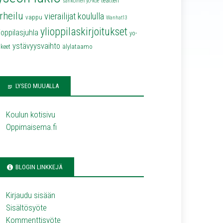
teatteri
sähköinen yo-koe
rheilu
vierailijat koululla
vappu
Wanhat13
ylioppilaskirjoitukset
lioppilasjuhla
yo-
ystävyysvaihto
keet
älylataamo
LYSEO MUUALLA
Koulun kotisivu
Oppimaisema.fi
BLOGIN LINKKEJÄ
Kirjaudu sisään
Sisältösyöte
Kommenttisyöte