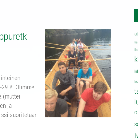
ppuretki
a
ha
it
k
ki
rinteinen
k
8.-29.8. Olimme
t
 (muttei
l
sen ja
o
rssi suoritetaan
s
l