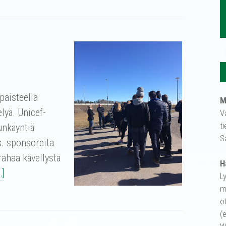
paisteella
M
lyä. Unicef-
V
t
unkäyntiä
S
s. sponsoreita
ahaa kävellystä
H
…]
L
m
o
(