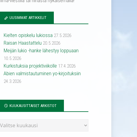
ilma-viestillä tai hihasta nykäisemällä!
UUSIMMAT ARTIKKELIT
Kielten opiskelu lukiossa
27.5.2026
Raisan Haastattelu
20.5.2026
Meijän lukio -hanke lähestyy loppuaan
10.5.2026
Kurkistuksia projektiviikolle
17.4.2026
Abien valmistautuminen yo-kirjoituksiin
24.3.2026
KUUKAUSITTAISET ARKISTOT