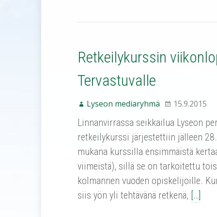
Retkeilykurssin viikonlo
Tervastuvalle
Lyseon mediaryhmä
15.9.2015
Linnanvirrassa seikkailua Lyseon pe
retkeilykurssi järjestettiin jälleen 2
mukana kurssilla ensimmäistä kertaa
viimeistä), sillä se on tarkoitettu toi
kolmannen vuoden opiskelijoille. Ku
siis yön yli tehtävänä retkenä,
[…]