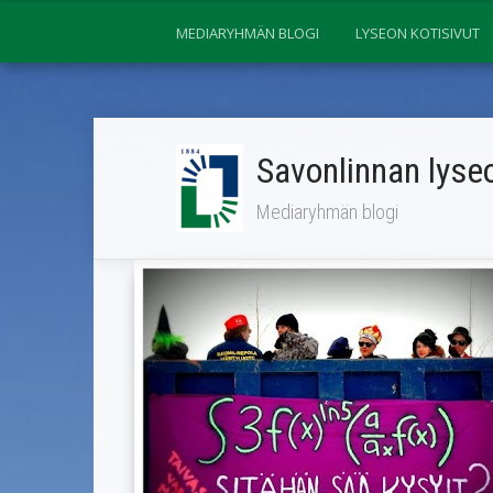
MEDIARYHMÄN BLOGI
LYSEON KOTISIVUT
Savonlinnan lyseo
Mediaryhmän blogi