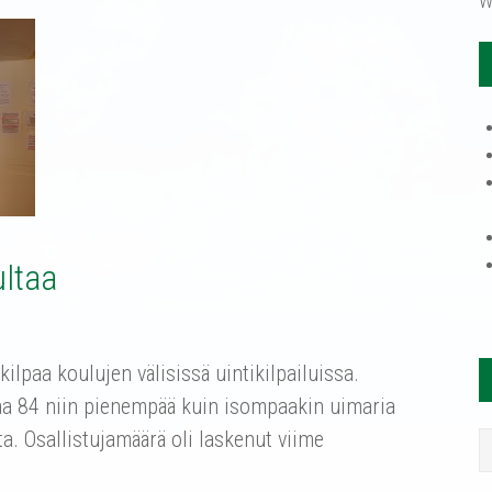
W
ultaa
kilpaa koulujen välisissä uintikilpailuissa.
saa 84 niin pienempää kuin isompaakin uimaria
a. Osallistujamäärä oli laskenut viime