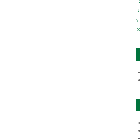
u
y
ko