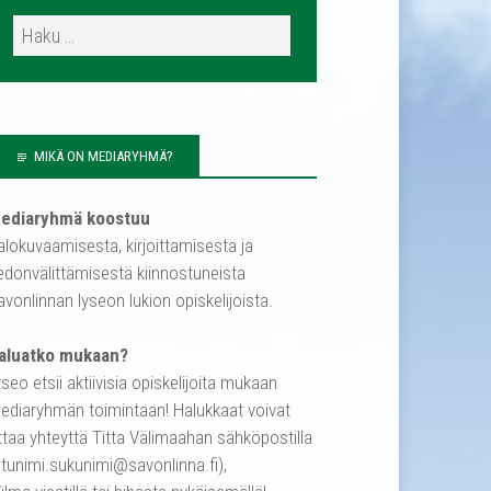
MIKÄ ON MEDIARYHMÄ?
ediaryhmä koostuu
alokuvaamisesta, kirjoittamisesta ja
iedonvälittämisestä kiinnostuneista
avonlinnan lyseon lukion opiskelijoista.
aluatko mukaan?
yseo etsii aktiivisia opiskelijoita mukaan
ediaryhmän toimintaan! Halukkaat voivat
ttaa yhteyttä Titta Välimaahan sähköpostilla
etunimi.sukunimi@savonlinna.fi),