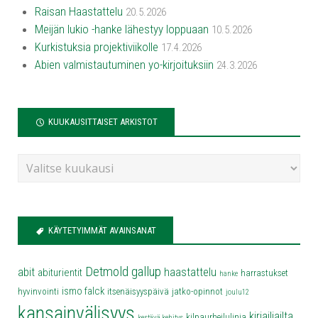
Raisan Haastattelu
20.5.2026
Meijän lukio -hanke lähestyy loppuaan
10.5.2026
Kurkistuksia projektiviikolle
17.4.2026
Abien valmistautuminen yo-kirjoituksiin
24.3.2026
KUUKAUSITTAISET ARKISTOT
KÄYTETYIMMÄT AVAINSANAT
Detmold
gallup
abit
haastattelu
abiturientit
harrastukset
hanke
ismo falck
hyvinvointi
itsenäisyyspäivä
jatko-opinnot
joulu12
kansainvälisyys
kirjailjailta
kilpaurheilulinja
kestävä kehitys