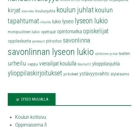
koulun juhlat
koulun
kirjat
koulunjuhla
koeviikko
lyseon lukio
tapahtumat
lyseo
lukio
liikunta
opiskelijat
opintomatka
monipuolinen lukio
opettajat
savonlinna
oppilaskunta
piirustus
penkkarit
savonlinnan lyseon lukio
teatteri
sähköinen yo-koe
urheilu
vierailijat koululla
ylioppilasjuhla
vappu
Wanhat13
ylioppilaskirjoitukset
ystävyysvaihto
yo-kokeet
älylataamo
LYSEO MUUALLA
Koulun kotisivu
Oppimaisema.fi