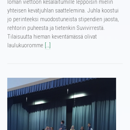
loman viettoon kesälaitumille leppoisin mielin
yhteisen kevätjuhlan saattelemina. Juhla koostui
jo perinteeksi muodostuneista stipendien jaosta,
rehtorin puheesta ja tietenkin Suvivirrestä.
Tilaisuutta hieman keventämässä olivat
laulukuoromme
[…]