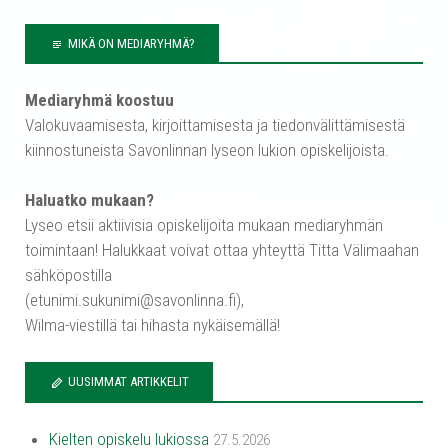
MIKÄ ON MEDIARYHMÄ?
Mediaryhmä koostuu
Valokuvaamisesta, kirjoittamisesta ja tiedonvälittämisestä
kiinnostuneista Savonlinnan lyseon lukion opiskelijoista.
Haluatko mukaan?
Lyseo etsii aktiivisia opiskelijoita mukaan mediaryhmän
toimintaan! Halukkaat voivat ottaa yhteyttä Titta Välimaahan
sähköpostilla
(etunimi.sukunimi@savonlinna.fi),
Wilma-viestillä tai hihasta nykäisemällä!
UUSIMMAT ARTIKKELIT
Kielten opiskelu lukiossa
27.5.2026