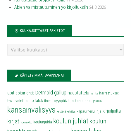
17.4.2026
Abien valmistautuminen yo-kirjoituksiin
24.3.2026
KUUKAUSITTAISET ARKISTOT
KÄYTETYIMMÄT AVAINSANAT
Detmold
gallup
abit
haastattelu
abiturientit
harrastukset
hanke
ismo falck
hyvinvointi
itsenäisyyspäivä
jatko-opinnot
joulu12
kansainvälisyys
kirjailjailta
kilpaurheilulinja
kestävä kehitys
koulun juhlat
koulun
kirjat
koulunjuhla
koeviikko