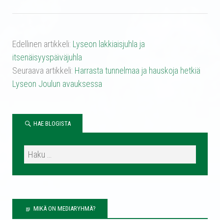
pp
nk
Edellinen artikkeli:
Lyseon lakkiaisjuhla ja
itsenäisyyspäiväjuhla
Seuraava artikkeli:
Harrasta tunnelmaa ja hauskoja hetkiä
Lyseon Joulun avauksessa
HAE BLOGISTA
MIKÄ ON MEDIARYHMÄ?