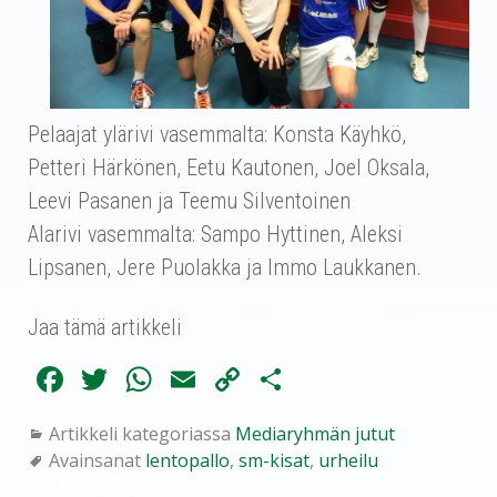
Pelaajat ylärivi vasemmalta: Konsta Käyhkö,
Petteri Härkönen, Eetu Kautonen, Joel Oksala,
Leevi Pasanen ja Teemu Silventoinen
Alarivi vasemmalta: Sampo Hyttinen, Aleksi
Lipsanen, Jere Puolakka ja Immo Laukkanen.
Jaa tämä artikkeli
Fa
T
W
E
C
Sh
ce
wi
ha
m
op
ar
Artikkeli kategoriassa
Mediaryhmän jutut
bo
tte
ts
ail
y
e
Avainsanat
lentopallo
,
sm-kisat
,
urheilu
ok
r
A
Li