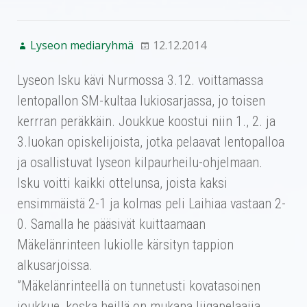
Lyseon mediaryhmä
12.12.2014
Lyseon Isku kävi Nurmossa 3.12. voittamassa
lentopallon SM-kultaa lukiosarjassa, jo toisen
kerrran peräkkäin. Joukkue koostui niin 1., 2. ja
3.luokan opiskelijoista, jotka pelaavat lentopalloa
ja osallistuvat lyseon kilpaurheilu-ohjelmaan.
Isku voitti kaikki ottelunsa, joista kaksi
ensimmäistä 2-1 ja kolmas peli Laihiaa vastaan 2-
0. Samalla he pääsivät kuittaamaan
Mäkelänrinteen lukiolle kärsityn tappion
alkusarjoissa.
”Mäkelänrinteellä on tunnetusti kovatasoinen
joukkue, koska heillä on mukana liigapelaajia.