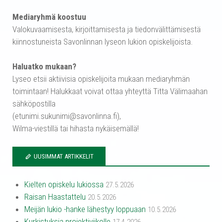
Mediaryhmä koostuu
Valokuvaamisesta, kirjoittamisesta ja tiedonvälittämisestä
kiinnostuneista Savonlinnan lyseon lukion opiskelijoista.
Haluatko mukaan?
Lyseo etsii aktiivisia opiskelijoita mukaan mediaryhmän
toimintaan! Halukkaat voivat ottaa yhteyttä Titta Välimaahan
sähköpostilla
(etunimi.sukunimi@savonlinna.fi),
Wilma-viestillä tai hihasta nykäisemällä!
UUSIMMAT ARTIKKELIT
Kielten opiskelu lukiossa
27.5.2026
Raisan Haastattelu
20.5.2026
Meijän lukio -hanke lähestyy loppuaan
10.5.2026
Kurkistuksia projektiviikolle