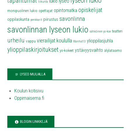
lyseon lukio
tapahtumat
lyseo
lukio
liikunta
opiskelijat
opintomatka
monipuolinen lukio
opettajat
savonlinna
oppilaskunta
piirustus
penkkarit
savonlinnan lyseon lukio
teatteri
sähköinen yo-koe
urheilu
vierailijat koululla
ylioppilasjuhla
vappu
Wanhat13
ylioppilaskirjoitukset
ystävyysvaihto
yo-kokeet
älylataamo
LYSEO MUUALLA
Koulun kotisivu
Oppimaisema.fi
BLOGIN LINKKEJÄ