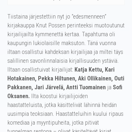
Tiistaina järjestettiin nyt jo ”edesmenneen”
kirjakauppa Knut Possen perinteeksi muotoutunut
kirjailijailta kymmenettä kertaa. Tapahtuma oli
kaupungin lukiolaisille maksuton. Tänä vuonna
iltaan osallistui kahdeksan kirjailijaa ja miltei täys
salillinen savonlinnalaisia kirjallisuuden ystäviä.
Iltaan osallistuivat kirjailijat:
Katja Kettu, Kari
Hotakainen, Pekka Hiltunen, Aki Ollikainen, Outi
Pakkanen, Jari Järvelä, Antti Tuomainen
ja
Sofi
Oksanen.
Ilta koostui kirjailijoiden
haastatteluista, jotka käsittelivät lähinnä heidän
uusimpia teoksiaan. Haastatteluihin kuului ripaus
komediaa ja myyntipuheita, jotka pitivät
tunnelman rentona – olivat käsiteltävät kirjat