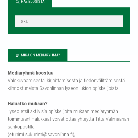
HAE BLOGISTA
MIKÄ ON MEDIARYHMÄ?
Mediaryhmä koostuu
Valokuvaamisesta, kirjoittamisesta ja tiedonvälittämisestä
kiinnostuneista Savonlinnan lyseon lukion opiskelijoista.
Haluatko mukaan?
Lyseo etsii aktiivisia opiskelijoita mukaan mediaryhmän
toimintaan! Halukkaat voivat ottaa yhteyttä Titta Välimaahan
sähköpostilla
(etunimi.sukunimi@savonlinna.fi),