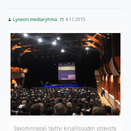
Lyseon mediaryhmä
4.11.2015
Savonlinnasali täyttyi kirjallisuuden ystävistä.