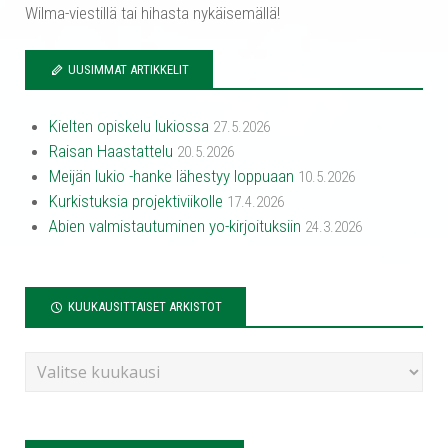
Wilma-viestillä tai hihasta nykäisemällä!
UUSIMMAT ARTIKKELIT
Kielten opiskelu lukiossa
27.5.2026
Raisan Haastattelu
20.5.2026
Meijän lukio -hanke lähestyy loppuaan
10.5.2026
Kurkistuksia projektiviikolle
17.4.2026
Abien valmistautuminen yo-kirjoituksiin
24.3.2026
KUUKAUSITTAISET ARKISTOT