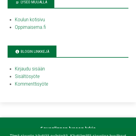
LYSEO MUUALLA
Koulun kotisivu
Oppimaisema.fi
BLOGIN LINKKEJÄ
Kirjaudu sisään
Sisältösyöte
Kommenttisyöte
Savonlinnan lyseon lukio
Kirkkokatu 1
Tämä sivusto käyttää evästeitä. Käyttämällä sivustoa hyväksyt