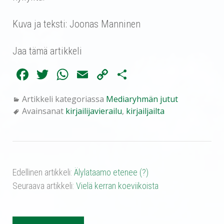
Kuva ja teksti: Joonas Manninen
Jaa tämä artikkeli
Fa
T
W
E
C
Sh
ce
wi
ha
m
op
ar
Artikkeli kategoriassa
Mediaryhmän jutut
bo
tte
ts
ail
y
e
Avainsanat
kirjailijavierailu
,
kirjailjailta
ok
r
A
Li
pp
nk
Edellinen artikkeli:
Älylataamo etenee (?)
Seuraava artikkeli:
Vielä kerran koeviikoista