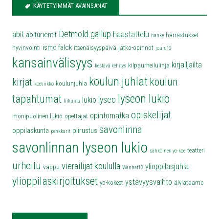
KÄYTETYIMMÄT AVAINSANAT
Detmold
gallup
abit
haastattelu
abiturientit
harrastukset
hanke
ismo falck
hyvinvointi
itsenäisyyspäivä
jatko-opinnot
joulu12
kansainvälisyys
kirjailjailta
kilpaurheilulinja
kestävä kehitys
koulun juhlat
koulun
kirjat
koulunjuhla
koeviikko
lyseon lukio
tapahtumat
lyseo
lukio
liikunta
opiskelijat
opintomatka
monipuolinen lukio
opettajat
savonlinna
oppilaskunta
piirustus
penkkarit
savonlinnan lyseon lukio
teatteri
sähköinen yo-koe
urheilu
vierailijat koululla
ylioppilasjuhla
vappu
Wanhat13
ylioppilaskirjoitukset
ystävyysvaihto
yo-kokeet
älylataamo