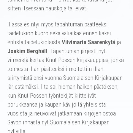
sitten itsessään hauskoja tai eivät.
Illassa esintyi myös tapahtuman päätteeksi
taidelukion kuoro sekä väliaikaa ennen kaksi
entistä taidelukiolaista
Viivimaria Saarenkylä
ja
Joakim Berghäll
. Tapahtuman järjesti nyt
viimeistä kertaa Knut Possen kirjakauppias, jonka
toimesta illan päätteeksi ilmoitettiin illan
siirtymistä ensi vuonna Suomalaisen Kirjakaupan
järjestämäksi. Ilta sai hieman haiken päätöksen,
kun Knut Possen työntekijät kiittelivät
porukkaansa ja kaupan kävijöitä yhteisistä
vuosista ja neuvoivat jatkamaan kirjojen ostoa
Savonlinnasta nyt Suomalaisen Kirjakaupan
hyllyiltä.