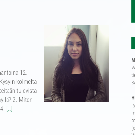
M
V
antaina 12.
t
 Kysyin kolmelta
S
eitään tulevista
H
syllä? 2. Miten
L
 4.
[…]
m
o
(