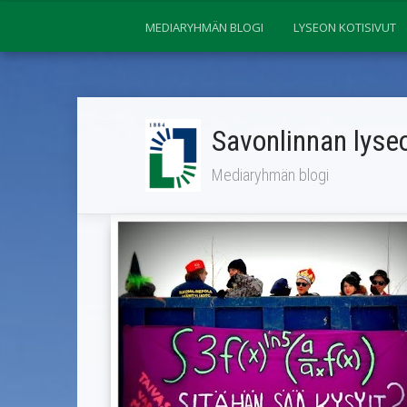
MEDIARYHMÄN BLOGI
LYSEON KOTISIVUT
Savonlinnan lyseo
Mediaryhmän blogi