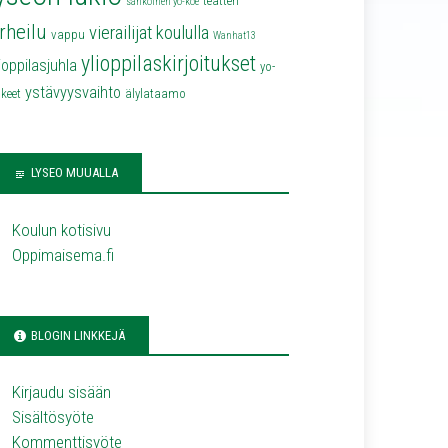
teatteri
sähköinen yo-koe
rheilu
vierailijat koululla
vappu
Wanhat13
ylioppilaskirjoitukset
lioppilasjuhla
yo-
ystävyysvaihto
keet
älylataamo
LYSEO MUUALLA
Koulun kotisivu
Oppimaisema.fi
BLOGIN LINKKEJÄ
Kirjaudu sisään
Sisältösyöte
Kommenttisyöte