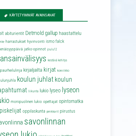
KÄYTETYIMMÄT AVAINSANAT
Detmold
gallup
bit
haastattelu
abiturientit
ismo falck
harrastukset
hyvinvointi
nke
senäisyyspäivä
jatko-opinnot
joulu12
ansainvälisyys
kestävä kehitys
kirjat
kirjailjailta
lpaurheilulinja
koeviikko
koulun juhlat
koulun
oulunjuhla
lyseon
apahtumat
lyseo
lukio
liikunta
ukio
opintomatka
monipuolinen lukio
opettajat
piskelijat
oppilaskunta
piirustus
penkkarit
savonlinnan
avonlinna
yseon lukio