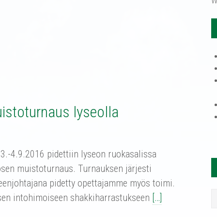
W
uistoturnaus lyseolla
.-4.9.2016 pidettiin lyseon ruokasalissa
sen muistoturnaus. Turnauksen järjesti
eenjohtajana pidetty opettajamme myös toimi.
rosen intohimoiseen shakkiharrastukseen
[…]