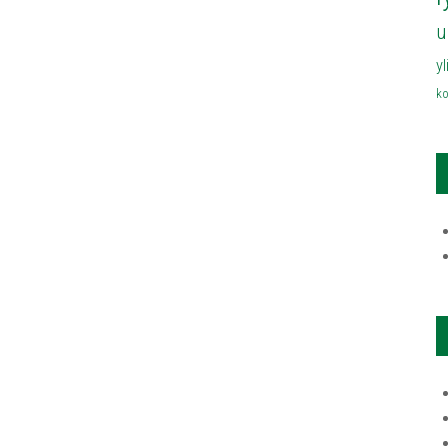
u
y
ko