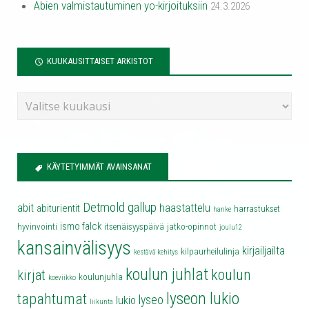
Abien valmistautuminen yo-kirjoituksiin
24.3.2026
KUUKAUSITTAISET ARKISTOT
KÄYTETYIMMÄT AVAINSANAT
Detmold
gallup
abit
haastattelu
abiturientit
harrastukset
hanke
ismo falck
hyvinvointi
itsenäisyyspäivä
jatko-opinnot
joulu12
kansainvälisyys
kirjailjailta
kilpaurheilulinja
kestävä kehitys
koulun juhlat
koulun
kirjat
koulunjuhla
koeviikko
lyseon lukio
tapahtumat
lyseo
lukio
liikunta