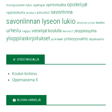
opiskelijat
opintomatka
monipuolinen lukio
opettajat
savonlinna
oppilaskunta
piirustus
penkkarit
savonlinnan lyseon lukio
teatteri
sähköinen yo-koe
urheilu
vierailijat koululla
ylioppilasjuhla
vappu
Wanhat13
ylioppilaskirjoitukset
ystävyysvaihto
yo-kokeet
älylataamo
LYSEO MUUALLA
Koulun kotisivu
Oppimaisema.fi
BLOGIN LINKKEJÄ