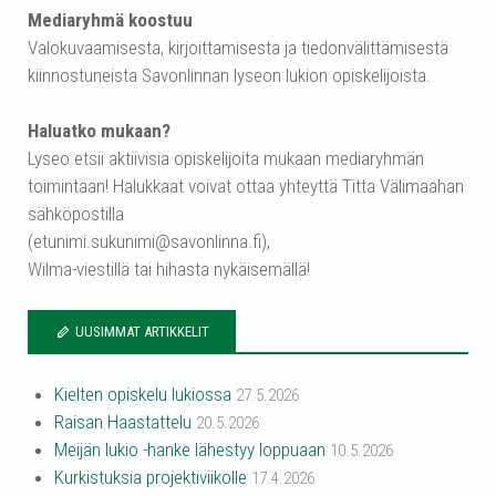
Mediaryhmä koostuu
Valokuvaamisesta, kirjoittamisesta ja tiedonvälittämisestä
kiinnostuneista Savonlinnan lyseon lukion opiskelijoista.
Haluatko mukaan?
Lyseo etsii aktiivisia opiskelijoita mukaan mediaryhmän
toimintaan! Halukkaat voivat ottaa yhteyttä Titta Välimaahan
sähköpostilla
(etunimi.sukunimi@savonlinna.fi),
Wilma-viestillä tai hihasta nykäisemällä!
UUSIMMAT ARTIKKELIT
Kielten opiskelu lukiossa
27.5.2026
Raisan Haastattelu
20.5.2026
Meijän lukio -hanke lähestyy loppuaan
10.5.2026
Kurkistuksia projektiviikolle
17.4.2026