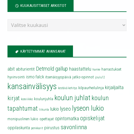
KUUKAUSITTAISET ARKISTOT
KÄYTETYIMMÄT AVAINSANAT
Detmold
gallup
abit
haastattelu
abiturientit
harrastukset
hanke
ismo falck
hyvinvointi
itsenäisyyspäivä
jatko-opinnot
joulu12
kansainvälisyys
kirjailjailta
kilpaurheilulinja
kestävä kehitys
koulun juhlat
koulun
kirjat
koulunjuhla
koeviikko
lyseon lukio
tapahtumat
lyseo
lukio
liikunta
opiskelijat
opintomatka
monipuolinen lukio
opettajat
savonlinna
oppilaskunta
piirustus
penkkarit