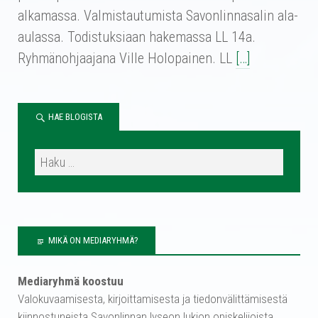
alkamassa. Valmistautumista Savonlinnasalin ala-
aulassa. Todistuksiaan hakemassa LL 14a.
Ryhmänohjaajana Ville Holopainen. LL
[…]
HAE BLOGISTA
MIKÄ ON MEDIARYHMÄ?
Mediaryhmä koostuu
Valokuvaamisesta, kirjoittamisesta ja tiedonvälittämisestä
kiinnostuneista Savonlinnan lyseon lukion opiskelijoista.