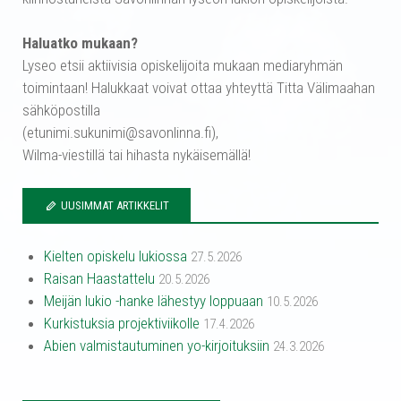
Haluatko mukaan?
Lyseo etsii aktiivisia opiskelijoita mukaan mediaryhmän
toimintaan! Halukkaat voivat ottaa yhteyttä Titta Välimaahan
sähköpostilla
(etunimi.sukunimi@savonlinna.fi),
Wilma-viestillä tai hihasta nykäisemällä!
UUSIMMAT ARTIKKELIT
Kielten opiskelu lukiossa
27.5.2026
Raisan Haastattelu
20.5.2026
Meijän lukio -hanke lähestyy loppuaan
10.5.2026
Kurkistuksia projektiviikolle
17.4.2026
Abien valmistautuminen yo-kirjoituksiin
24.3.2026