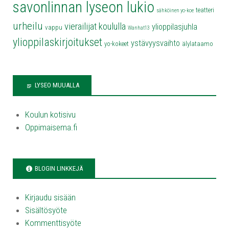
savonlinnan lyseon lukio
teatteri
sähköinen yo-koe
urheilu
vierailijat koululla
ylioppilasjuhla
vappu
Wanhat13
ylioppilaskirjoitukset
ystävyysvaihto
yo-kokeet
älylataamo
LYSEO MUUALLA
Koulun kotisivu
Oppimaisema.fi
BLOGIN LINKKEJÄ
Kirjaudu sisään
Sisältösyöte
Kommenttisyöte