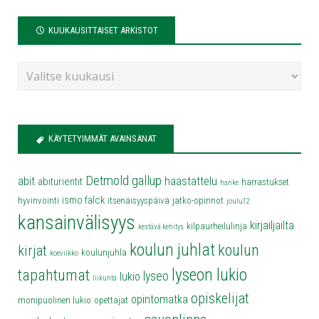
KUUKAUSITTAISET ARKISTOT
KÄYTETYIMMÄT AVAINSANAT
Detmold
gallup
abit
haastattelu
abiturientit
harrastukset
hanke
ismo falck
hyvinvointi
itsenäisyyspäivä
jatko-opinnot
joulu12
kansainvälisyys
kirjailjailta
kilpaurheilulinja
kestävä kehitys
koulun juhlat
koulun
kirjat
koulunjuhla
koeviikko
lyseon lukio
tapahtumat
lyseo
lukio
liikunta
opiskelijat
opintomatka
monipuolinen lukio
opettajat