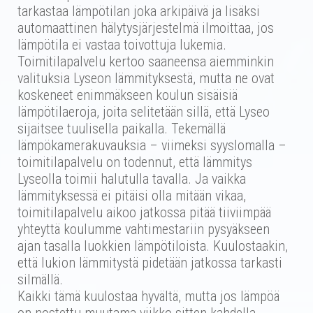
tarkastaa lämpötilan joka arkipäivä ja lisäksi
automaattinen hälytysjärjestelmä ilmoittaa, jos
lämpötila ei vastaa toivottuja lukemia.
Toimitilapalvelu kertoo saaneensa aiemminkin
valituksia Lyseon lämmityksestä, mutta ne ovat
koskeneet enimmäkseen koulun sisäisiä
lämpötilaeroja, joita selitetään sillä, että Lyseo
sijaitsee tuulisella paikalla. Tekemällä
lämpökamerakuvauksia – viimeksi syyslomalla –
toimitilapalvelu on todennut, että lämmitys
Lyseolla toimii halutulla tavalla. Ja vaikka
lämmityksessä ei pitäisi olla mitään vikaa,
toimitilapalvelu aikoo jatkossa pitää tiiviimpää
yhteyttä koulumme vahtimestariin pysyäkseen
ajan tasalla luokkien lämpötiloista. Kuulostaakin,
että lukion lämmitystä pidetään jatkossa tarkasti
silmällä.
Kaikki tämä kuulostaa hyvältä, mutta jos lämpöä
on nostettu muutama viikko sitten kahdella