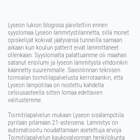
Lyseon lukion blogissa päiviteltiin ennen
syyslomaa Lyseon lämmitystilannetta, sillä monet
opiskelijat kokivat jäätyvänsä tunneilla samaan
aikaan kun koulun patterit eivät lämmittäneet
ollenkaan. Syyslomalta palattuamme oli maahan
satanut ensilumi ja lyseon lämmitystä vihdoinkin
käännetty suuremmalle. Savonlinnan teknisen
toimialan toimitilapalvelusta kerrotaankin, että
Lyseon lämpötilaa on nostettu kahdella
celsiusasteella sitten lomaa edeltävien
valitustemme.
T
oimitilapalvelun mukaan Lyseon sisälämpötila
pyritään pitämään 21-asteisena. Lämmitys on
automatisoitu noudattamaan asetettuja arvoja.
Toimitilapalvelun kaukovalvonnan henkilökunta