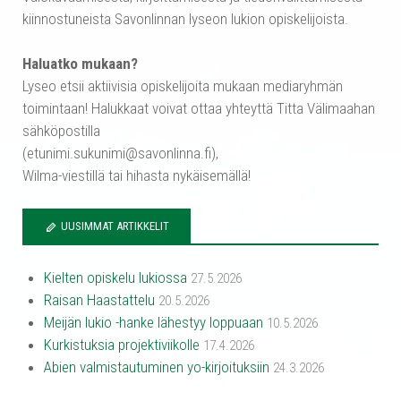
kiinnostuneista Savonlinnan lyseon lukion opiskelijoista.
Haluatko mukaan?
Lyseo etsii aktiivisia opiskelijoita mukaan mediaryhmän
toimintaan! Halukkaat voivat ottaa yhteyttä Titta Välimaahan
sähköpostilla
(etunimi.sukunimi@savonlinna.fi),
Wilma-viestillä tai hihasta nykäisemällä!
UUSIMMAT ARTIKKELIT
Kielten opiskelu lukiossa
27.5.2026
Raisan Haastattelu
20.5.2026
Meijän lukio -hanke lähestyy loppuaan
10.5.2026
Kurkistuksia projektiviikolle
17.4.2026
Abien valmistautuminen yo-kirjoituksiin
24.3.2026