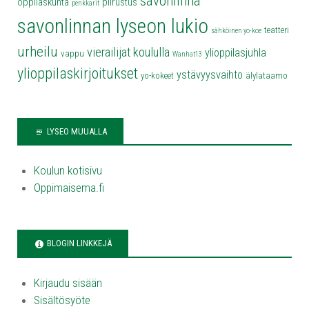
savonlinna
oppilaskunta
piirustus
penkkarit
savonlinnan lyseon lukio
teatteri
sähköinen yo-koe
urheilu
vierailijat koululla
ylioppilasjuhla
vappu
Wanhat13
ylioppilaskirjoitukset
ystävyysvaihto
yo-kokeet
älylataamo
LYSEO MUUALLA
Koulun kotisivu
Oppimaisema.fi
BLOGIN LINKKEJÄ
Kirjaudu sisään
Sisältösyöte