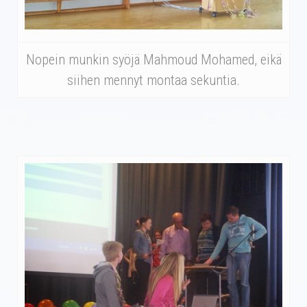
Nopein munkin syöjä Mahmoud Mohamed, eikä
siihen mennyt montaa sekuntia.