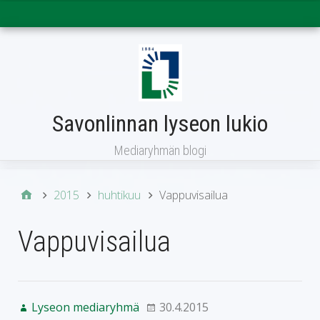
Päävalikko
Savonlinnan lyseon lukio
Mediaryhmän blogi
2015
huhtikuu
Vappuvisailua
Vappuvisailua
Lyseon mediaryhmä
30.4.2015