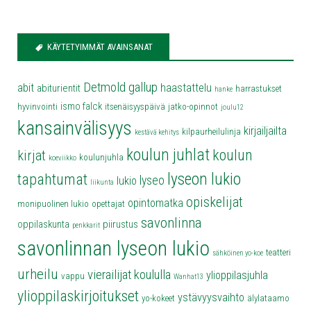
KÄYTETYIMMÄT AVAINSANAT
Detmold
gallup
abit
haastattelu
abiturientit
harrastukset
hanke
ismo falck
hyvinvointi
itsenäisyyspäivä
jatko-opinnot
joulu12
kansainvälisyys
kirjailjailta
kilpaurheilulinja
kestävä kehitys
koulun juhlat
koulun
kirjat
koulunjuhla
koeviikko
lyseon lukio
tapahtumat
lyseo
lukio
liikunta
opiskelijat
opintomatka
monipuolinen lukio
opettajat
savonlinna
oppilaskunta
piirustus
penkkarit
savonlinnan lyseon lukio
teatteri
sähköinen yo-koe
urheilu
vierailijat koululla
ylioppilasjuhla
vappu
Wanhat13
ylioppilaskirjoitukset
ystävyysvaihto
yo-kokeet
älylataamo