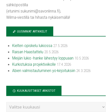
sähköpostilla
(etunimi.sukunimi@savonlinna.fi),
Wilma-viestillä tai hihasta nykäisemällä!
UUSIMMAT ARTIKKELIT
Kielten opiskelu lukiossa
27.5.2026
Raisan Haastattelu
20.5.2026
Meijän lukio -hanke lähestyy loppuaan
10.5.2026
Kurkistuksia projektiviikolle
17.4.2026
Abien valmistautuminen yo-kirjoituksiin
24.3.2026
KUUKAUSITTAISET ARKISTOT