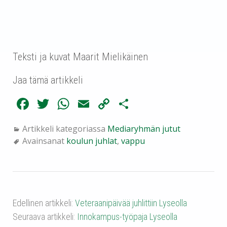
Teksti ja kuvat Maarit Mielikäinen
Jaa tämä artikkeli
Fa
T
W
E
C
Sh
ce
wi
ha
m
op
ar
Artikkeli kategoriassa
Mediaryhmän jutut
bo
tte
ts
ail
y
e
Avainsanat
koulun juhlat
,
vappu
ok
r
A
Li
pp
nk
Edellinen artikkeli:
Veteraanipäivää juhlittiin Lyseolla
Seuraava artikkeli:
Innokampus-työpaja Lyseolla