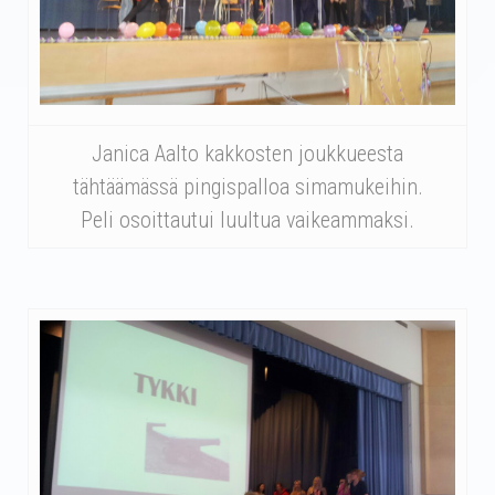
Janica Aalto kakkosten joukkueesta
tähtäämässä pingispalloa simamukeihin.
Peli osoittautui luultua vaikeammaksi.