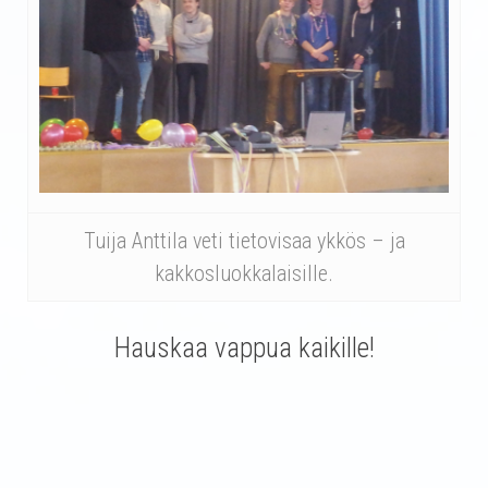
Tuija Anttila veti tietovisaa ykkös – ja
kakkosluokkalaisille.
Hauskaa vappua kaikille!