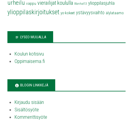
urheilu
vierailijat koululla
ylioppilasjuhla
vappu
Wanhat13
ylioppilaskirjoitukset
ystävyysvaihto
yo-kokeet
älylataamo
LYSEO MUUALLA
Koulun kotisivu
Oppimaisema.fi
BLOGIN LINKKEJÄ
Kirjaudu sisään
Sisältösyöte
Kommenttisyöte