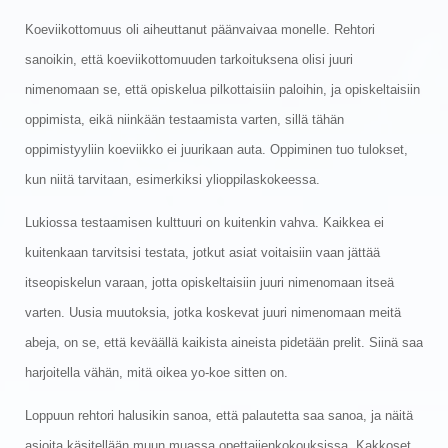
Koeviikottomuus oli aiheuttanut päänvaivaa monelle. Rehtori
sanoikin, että koeviikottomuuden tarkoituksena olisi juuri
nimenomaan se, että opiskelua pilkottaisiin paloihin, ja opiskeltaisiin
oppimista, eikä niinkään testaamista varten, sillä tähän
oppimistyyliin koeviikko ei juurikaan auta. Oppiminen tuo tulokset,
kun niitä tarvitaan, esimerkiksi ylioppilaskokeessa.
Lukiossa testaamisen kulttuuri on kuitenkin vahva. Kaikkea ei
kuitenkaan tarvitsisi testata, jotkut asiat voitaisiin vaan jättää
itseopiskelun varaan, jotta opiskeltaisiin juuri nimenomaan itseä
varten. Uusia muutoksia, jotka koskevat juuri nimenomaan meitä
abeja, on se, että keväällä kaikista aineista pidetään prelit. Siinä saa
harjoitella vähän, mitä oikea yo-koe sitten on.
Loppuun rehtori halusikin sanoa, että palautetta saa sanoa, ja näitä
asioita käsitellään muun muassa opettajienkokouksissa. Kakkoset