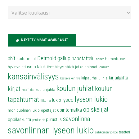
KÄYTETYIMMÄT AVAINSANAT
Detmold
gallup
abit
haastattelu
abiturientit
harrastukset
hanke
ismo falck
hyvinvointi
itsenäisyyspäivä
jatko-opinnot
joulu12
kansainvälisyys
kirjailjailta
kilpaurheilulinja
kestävä kehitys
koulun juhlat
koulun
kirjat
koulunjuhla
koeviikko
lyseon lukio
tapahtumat
lyseo
lukio
liikunta
opiskelijat
opintomatka
monipuolinen lukio
opettajat
savonlinna
oppilaskunta
piirustus
penkkarit
savonlinnan lyseon lukio
teatteri
sähköinen yo-koe