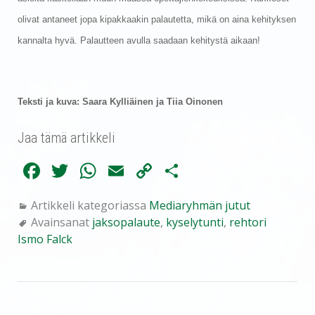
olivat antaneet jopa kipakkaakin palautetta, mikä on aina kehityksen
kannalta hyvä. Palautteen avulla saadaan kehitystä aikaan!
Teksti ja kuva: Saara Kylliäinen ja Tiia Oinonen
Jaa tämä artikkeli
Fa
T
W
E
C
Sh
ce
wi
ha
m
op
ar
Artikkeli kategoriassa
Mediaryhmän jutut
bo
tte
ts
ail
y
e
Avainsanat
jaksopalaute
,
kyselytunti
,
rehtori
ok
r
A
Li
Ismo Falck
pp
nk