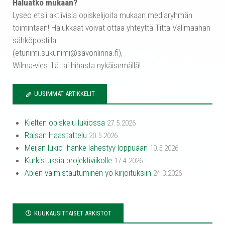
Haluatko mukaan?
Lyseo etsii aktiivisia opiskelijoita mukaan mediaryhmän
toimintaan! Halukkaat voivat ottaa yhteyttä Titta Välimaahan
sähköpostilla
(etunimi.sukunimi@savonlinna.fi),
Wilma-viestillä tai hihasta nykäisemällä!
UUSIMMAT ARTIKKELIT
Kielten opiskelu lukiossa
27.5.2026
Raisan Haastattelu
20.5.2026
Meijän lukio -hanke lähestyy loppuaan
10.5.2026
Kurkistuksia projektiviikolle
17.4.2026
Abien valmistautuminen yo-kirjoituksiin
24.3.2026
KUUKAUSITTAISET ARKISTOT