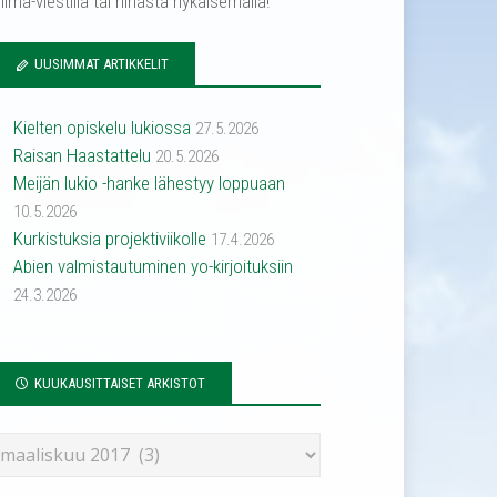
ilma-viestillä tai hihasta nykäisemällä!
UUSIMMAT ARTIKKELIT
Kielten opiskelu lukiossa
27.5.2026
Raisan Haastattelu
20.5.2026
Meijän lukio -hanke lähestyy loppuaan
10.5.2026
Kurkistuksia projektiviikolle
17.4.2026
Abien valmistautuminen yo-kirjoituksiin
24.3.2026
KUUKAUSITTAISET ARKISTOT