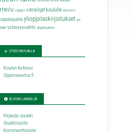
teatteri
sähköinen yo-koe
rheilu
vierailijat koululla
vappu
Wanhat13
ylioppilaskirjoitukset
lioppilasjuhla
yo-
ystävyysvaihto
keet
älylataamo
LYSEO MUUALLA
Koulun kotisivu
Oppimaisema.fi
BLOGIN LINKKEJÄ
Kirjaudu sisään
Sisältösyöte
Kommenttisyöte