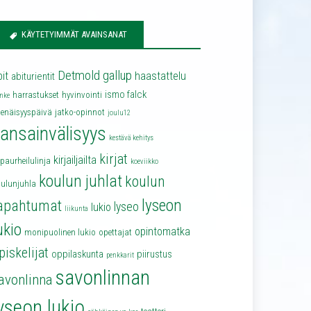
KÄYTETYIMMÄT AVAINSANAT
Detmold
gallup
bit
haastattelu
abiturientit
ismo falck
harrastukset
hyvinvointi
nke
senäisyyspäivä
jatko-opinnot
joulu12
ansainvälisyys
kestävä kehitys
kirjat
kirjailjailta
lpaurheilulinja
koeviikko
koulun juhlat
koulun
oulunjuhla
lyseon
apahtumat
lyseo
lukio
liikunta
ukio
opintomatka
monipuolinen lukio
opettajat
piskelijat
oppilaskunta
piirustus
penkkarit
savonlinnan
avonlinna
yseon lukio