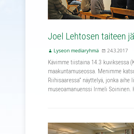
Joel Lehtosen taiteen jä
Lyseon mediaryhmä
24.3.2017
Kävimme tiistaina 14.3 kuviksessa (
maakuntamuseossa. Menimme katsomaa
Riihisaaressa” näyttelyä, jonka aihe
museoamanuenssi Irmeli Soininen. H