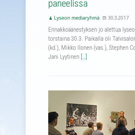
paneelissa
Lyseon mediaryhmä
30.3.2017
Ennakkoäänestyksen jo alettua lyseol
torstaina 30.3. Paikalla oli Talvisa
(kd.), Mikko Ilonen (vas.), Stephen Co
Jani Lyytinen
[…]