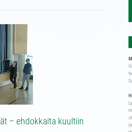
M
V
t
S
H
L
m
o
ät – ehdokkaita kuultiin
(