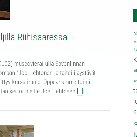
a
ljillä Riihisaaressa
ha
it
k
KU02) museovierailulla Savonlinnan
ki
n ”Joel Lehtonen ja taiteilijaystävät
 liittyy kurssiimme. Oppaanamme toimi
k
t
än kertoi meille Joel Lehtosen
[…]
l
o
s
l