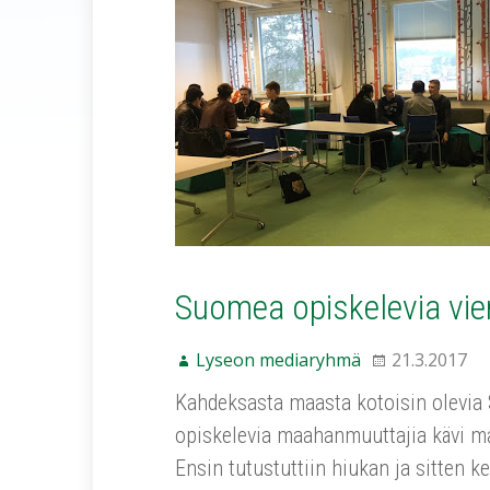
Suomea opiskelevia vier
Lyseon mediaryhmä
21.3.2017
Kahdeksasta maasta kotoisin olevia S
opiskelevia maahanmuuttajia kävi ma
Ensin tutustuttiin hiukan ja sitten k