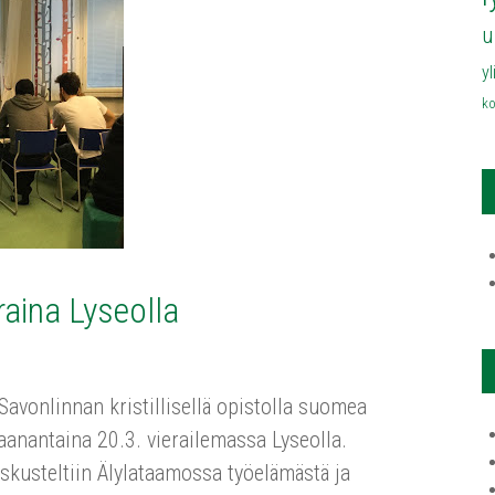
u
y
ko
aina Lyseolla
avonlinnan kristillisellä opistolla suomea
anantaina 20.3. vierailemassa Lyseolla.
eskusteltiin Älylataamossa työelämästä ja