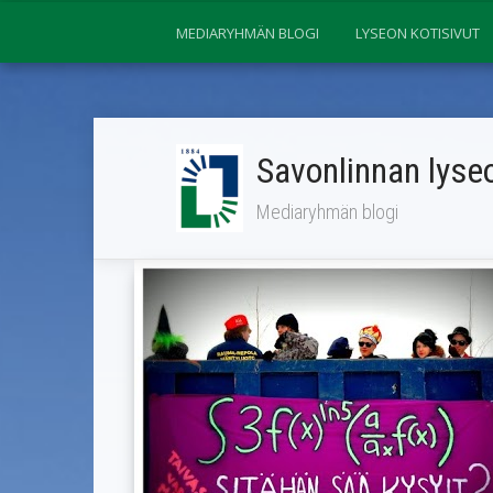
MEDIARYHMÄN BLOGI
LYSEON KOTISIVUT
Savonlinnan lyseo
Mediaryhmän blogi