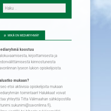
MIKÄ ON MEDIARYHMÄ?
ediaryhmä koostuu
alokuvaamisesta, kirjoittamisesta ja
iedonvälittämisestä kiinnostuneista
avonlinnan lyseon lukion opiskelijoista.
aluatko mukaan?
yseo etsii aktiivisia opiskelijoita mukaan
ediaryhmän toimintaan! Halukkaat voivat
ttaa yhteyttä Titta Välimaahan sähköpostilla
etunimi.sukunimi@savonlinna.fi),