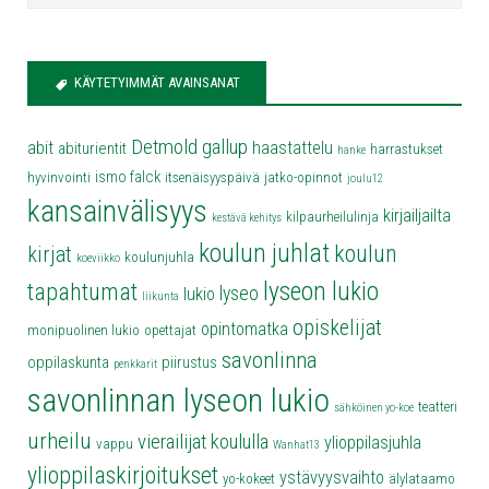
KÄYTETYIMMÄT AVAINSANAT
Detmold
gallup
abit
haastattelu
abiturientit
harrastukset
hanke
ismo falck
hyvinvointi
itsenäisyyspäivä
jatko-opinnot
joulu12
kansainvälisyys
kirjailjailta
kilpaurheilulinja
kestävä kehitys
koulun juhlat
koulun
kirjat
koulunjuhla
koeviikko
lyseon lukio
tapahtumat
lyseo
lukio
liikunta
opiskelijat
opintomatka
monipuolinen lukio
opettajat
savonlinna
oppilaskunta
piirustus
penkkarit
savonlinnan lyseon lukio
teatteri
sähköinen yo-koe
urheilu
vierailijat koululla
ylioppilasjuhla
vappu
Wanhat13
ylioppilaskirjoitukset
ystävyysvaihto
yo-kokeet
älylataamo