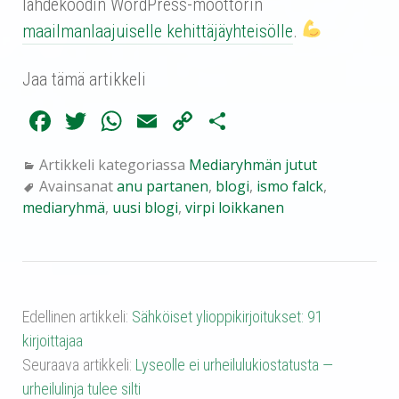
lähdekoodin WordPress-moottorin
maailmanlaajuiselle kehittäjäyhteisölle
.
Jaa tämä artikkeli
Fa
T
W
E
C
Sh
ce
wi
ha
m
op
ar
Artikkeli kategoriassa
Mediaryhmän jutut
bo
tte
ts
ail
y
e
Avainsanat
anu partanen
,
blogi
,
ismo falck
,
ok
r
A
Li
mediaryhmä
,
uusi blogi
,
virpi loikkanen
pp
nk
Edellinen artikkeli:
Sähköiset ylioppikirjoitukset: 91
kirjoittajaa
Seuraava artikkeli:
Lyseolle ei urheilulukiostatusta —
urheilulinja tulee silti