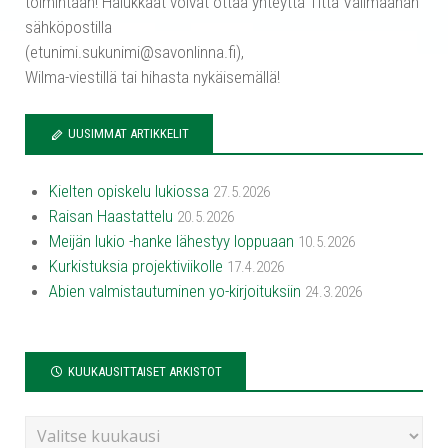
toimintaan! Halukkaat voivat ottaa yhteyttä Titta Välimaahan
sähköpostilla
(etunimi.sukunimi@savonlinna.fi),
Wilma-viestillä tai hihasta nykäisemällä!
UUSIMMAT ARTIKKELIT
Kielten opiskelu lukiossa
27.5.2026
Raisan Haastattelu
20.5.2026
Meijän lukio -hanke lähestyy loppuaan
10.5.2026
Kurkistuksia projektiviikolle
17.4.2026
Abien valmistautuminen yo-kirjoituksiin
24.3.2026
KUUKAUSITTAISET ARKISTOT