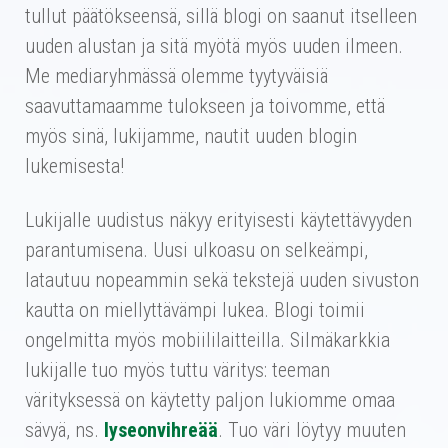
tullut päätökseensä, sillä blogi on saanut itselleen
uuden alustan ja sitä myötä myös uuden ilmeen.
Me mediaryhmässä olemme tyytyväisiä
saavuttamaamme tulokseen ja toivomme, että
myös sinä, lukijamme, nautit uuden blogin
lukemisesta!
Lukijalle uudistus näkyy erityisesti käytettävyyden
parantumisena. Uusi ulkoasu on selkeämpi,
latautuu nopeammin sekä tekstejä uuden sivuston
kautta on miellyttävämpi lukea. Blogi toimii
ongelmitta myös mobiililaitteilla. Silmäkarkkia
lukijalle tuo myös tuttu väritys: teeman
värityksessä on käytetty paljon lukiomme omaa
sävyä, ns.
lyseonvihreää
. Tuo väri löytyy muuten