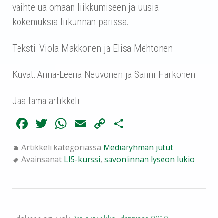
vaihtelua omaan liikkumiseen ja uusia
kokemuksia liikunnan parissa.
Teksti: Viola Makkonen ja Elisa Mehtonen
Kuvat: Anna-Leena Neuvonen ja Sanni Härkönen
Jaa tämä artikkeli
Fa
T
W
E
C
Sh
ce
wi
ha
m
op
ar
Artikkeli kategoriassa
Mediaryhmän jutut
bo
tte
ts
ail
y
e
Avainsanat
LI5-kurssi
,
savonlinnan lyseon lukio
ok
r
A
Li
pp
nk