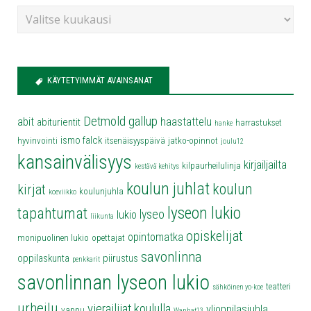
KÄYTETYIMMÄT AVAINSANAT
Detmold
gallup
abit
haastattelu
abiturientit
harrastukset
hanke
ismo falck
hyvinvointi
itsenäisyyspäivä
jatko-opinnot
joulu12
kansainvälisyys
kirjailjailta
kilpaurheilulinja
kestävä kehitys
koulun juhlat
koulun
kirjat
koulunjuhla
koeviikko
lyseon lukio
tapahtumat
lyseo
lukio
liikunta
opiskelijat
opintomatka
monipuolinen lukio
opettajat
savonlinna
oppilaskunta
piirustus
penkkarit
savonlinnan lyseon lukio
teatteri
sähköinen yo-koe
urheilu
vierailijat koululla
ylioppilasjuhla
vappu
Wanhat13