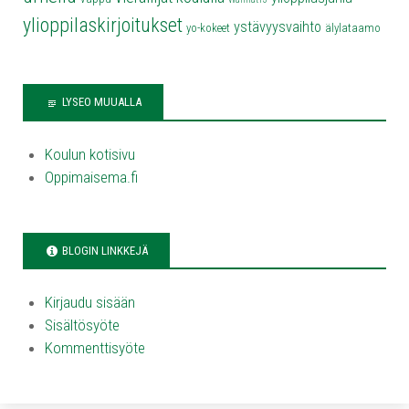
ylioppilaskirjoitukset
ystävyysvaihto
yo-kokeet
älylataamo
LYSEO MUUALLA
Koulun kotisivu
Oppimaisema.fi
BLOGIN LINKKEJÄ
Kirjaudu sisään
Sisältösyöte
Kommenttisyöte