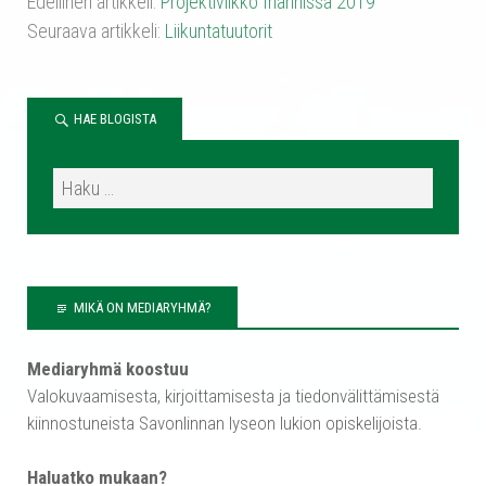
Edellinen artikkeli:
Projektiviikko Irlannissa 2019
Seuraava artikkeli:
Liikuntatuutorit
HAE BLOGISTA
MIKÄ ON MEDIARYHMÄ?
Mediaryhmä koostuu
Valokuvaamisesta, kirjoittamisesta ja tiedonvälittämisestä
kiinnostuneista Savonlinnan lyseon lukion opiskelijoista.
Haluatko mukaan?