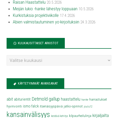
Raisan Haastattelu
20.5.2026
Meijän lukio -hanke lähestyy loppuaan
10.5.2026
Kurkistuksia projektiviikolle
17.4.2026
Abien valmistautuminen yo-kirjoituksiin
24.3.2026
KUUKAUSITTAISET ARKISTOT
KÄYTETYIMMÄT AVAINSANAT
Detmold
gallup
abit
haastattelu
abiturientit
harrastukset
hanke
ismo falck
hyvinvointi
itsenäisyyspäivä
jatko-opinnot
joulu12
kansainvälisyys
kirjailjailta
kilpaurheilulinja
kestävä kehitys