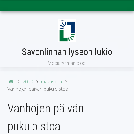
Päävalikko
Savonlinnan lyseon lukio
Mediaryhmän blogi
2020
maaliskuu
Vanhojen päivän pukuloistoa
Vanhojen päivän
pukuloistoa