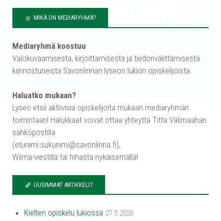
MIKÄ ON MEDIARYHMÄ?
Mediaryhmä koostuu
Valokuvaamisesta, kirjoittamisesta ja tiedonvälittämisestä
kiinnostuneista Savonlinnan lyseon lukion opiskelijoista.
Haluatko mukaan?
Lyseo etsii aktiivisia opiskelijoita mukaan mediaryhmän
toimintaan! Halukkaat voivat ottaa yhteyttä Titta Välimaahan
sähköpostilla
(etunimi.sukunimi@savonlinna.fi),
Wilma-viestillä tai hihasta nykäisemällä!
UUSIMMAT ARTIKKELIT
Kielten opiskelu lukiossa
27.5.2026