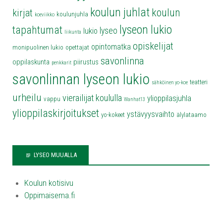
koulun juhlat
koulun
kirjat
koulunjuhla
koeviikko
lyseon lukio
tapahtumat
lyseo
lukio
liikunta
opiskelijat
opintomatka
monipuolinen lukio
opettajat
savonlinna
oppilaskunta
piirustus
penkkarit
savonlinnan lyseon lukio
teatteri
sähköinen yo-koe
urheilu
vierailijat koululla
ylioppilasjuhla
vappu
Wanhat13
ylioppilaskirjoitukset
ystävyysvaihto
yo-kokeet
älylataamo
LYSEO MUUALLA
Koulun kotisivu
Oppimaisema.fi