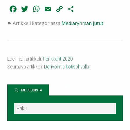
Fa
T
W
E
C
Sh
ce
wi
ha
m
op
ar
Artikkeli kategoriassa
Mediaryhmän jutut
bo
tte
ts
ail
y
e
ok
r
A
Li
pp
nk
Edellinen artikkeli:
Penkkarit 2020
Seuraava artikkeli:
Derivointia kotisohvalla
HAE BLOGISTA