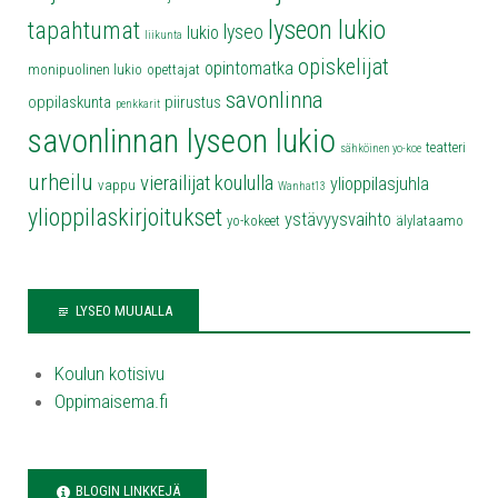
lyseon lukio
tapahtumat
lyseo
lukio
liikunta
opiskelijat
opintomatka
monipuolinen lukio
opettajat
savonlinna
oppilaskunta
piirustus
penkkarit
savonlinnan lyseon lukio
teatteri
sähköinen yo-koe
urheilu
vierailijat koululla
ylioppilasjuhla
vappu
Wanhat13
ylioppilaskirjoitukset
ystävyysvaihto
yo-kokeet
älylataamo
LYSEO MUUALLA
Koulun kotisivu
Oppimaisema.fi
BLOGIN LINKKEJÄ