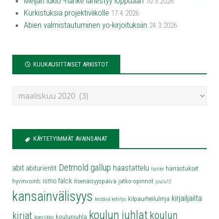
Meijän lukio -hanke lähestyy loppuaan
10.5.2026
Kurkistuksia projektiviikolle
17.4.2026
Abien valmistautuminen yo-kirjoituksiin
24.3.2026
KUUKAUSITTAISET ARKISTOT
KÄYTETYIMMÄT AVAINSANAT
Detmold
gallup
abit
haastattelu
abiturientit
harrastukset
hanke
ismo falck
hyvinvointi
itsenäisyyspäivä
jatko-opinnot
joulu12
kansainvälisyys
kirjailjailta
kilpaurheilulinja
kestävä kehitys
koulun juhlat
koulun
kirjat
koulunjuhla
koeviikko