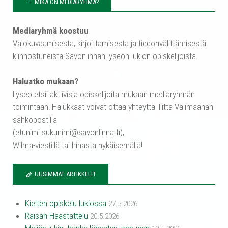
MIKÄ ON MEDIARYHMÄ?
Mediaryhmä koostuu
Valokuvaamisesta, kirjoittamisesta ja tiedonvälittämisestä
kiinnostuneista Savonlinnan lyseon lukion opiskelijoista.
Haluatko mukaan?
Lyseo etsii aktiivisia opiskelijoita mukaan mediaryhmän
toimintaan! Halukkaat voivat ottaa yhteyttä Titta Välimaahan
sähköpostilla
(etunimi.sukunimi@savonlinna.fi),
Wilma-viestillä tai hihasta nykäisemällä!
UUSIMMAT ARTIKKELIT
Kielten opiskelu lukiossa
27.5.2026
Raisan Haastattelu
20.5.2026