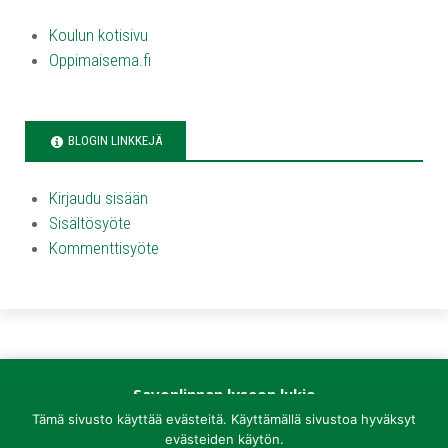
Koulun kotisivu
Oppimaisema.fi
BLOGIN LINKKEJÄ
Kirjaudu sisään
Sisältösyöte
Kommenttisyöte
Savonlinnan lyseon lukio
Kirkkokatu 1
Tämä sivusto käyttää evästeitä. Käyttämällä sivustoa hyväksyt
57100 Savonlinna
evästeiden käytön.