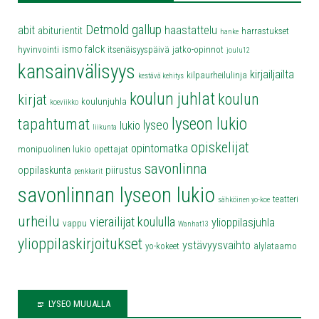
Detmold
gallup
abit
haastattelu
abiturientit
harrastukset
hanke
ismo falck
hyvinvointi
itsenäisyyspäivä
jatko-opinnot
joulu12
kansainvälisyys
kirjailjailta
kilpaurheilulinja
kestävä kehitys
koulun juhlat
koulun
kirjat
koulunjuhla
koeviikko
lyseon lukio
tapahtumat
lyseo
lukio
liikunta
opiskelijat
opintomatka
monipuolinen lukio
opettajat
savonlinna
oppilaskunta
piirustus
penkkarit
savonlinnan lyseon lukio
teatteri
sähköinen yo-koe
urheilu
vierailijat koululla
ylioppilasjuhla
vappu
Wanhat13
ylioppilaskirjoitukset
ystävyysvaihto
yo-kokeet
älylataamo
LYSEO MUUALLA