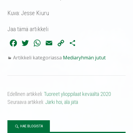
Kuva: Jesse Kiuru
Jaa tämä artikkeli
Fa
T
W
E
C
Sh
ce
wi
ha
m
op
ar
Artikkeli kategoriassa
Mediaryhmän jutut
bo
tte
ts
ail
y
e
ok
r
A
Li
pp
nk
Edellinen artikkeli:
Tuoreet ylioppilaat keväältä 2020
Seuraava artikkeli:
Järki hoi, älä jätä
HAE BLOGISTA