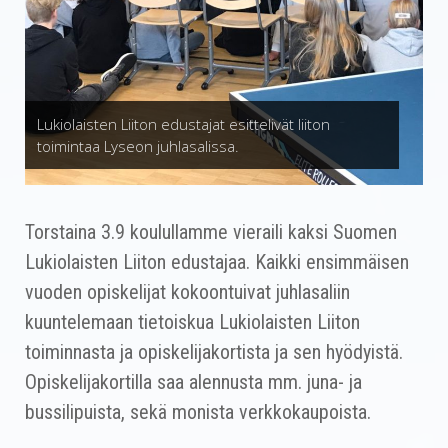
Lukiolaisten Liiton edustajat esittelivät liiton
toimintaa Lyseon juhlasalissa.
Torstaina 3.9 koulullamme vieraili kaksi Suomen
Lukiolaisten Liiton edustajaa. Kaikki ensimmäisen
vuoden opiskelijat kokoontuivat juhlasaliin
kuuntelemaan tietoiskua Lukiolaisten Liiton
toiminnasta ja opiskelijakortista ja sen hyödyistä.
Opiskelijakortilla saa alennusta mm. juna- ja
bussilipuista, sekä monista verkkokaupoista.