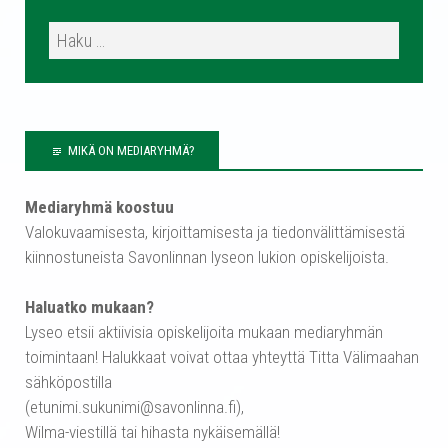
MIKÄ ON MEDIARYHMÄ?
Mediaryhmä koostuu
Valokuvaamisesta, kirjoittamisesta ja tiedonvälittämisestä
kiinnostuneista Savonlinnan lyseon lukion opiskelijoista.
Haluatko mukaan?
Lyseo etsii aktiivisia opiskelijoita mukaan mediaryhmän
toimintaan! Halukkaat voivat ottaa yhteyttä Titta Välimaahan
sähköpostilla
(etunimi.sukunimi@savonlinna.fi),
Wilma-viestillä tai hihasta nykäisemällä!