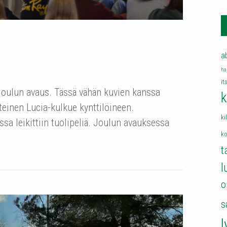
a
ha
it
joulun avaus. Tässä vähän kuvien kanssa
k
inteinen Lucia-kulkue kynttilöineen.
ki
sa leikittiin tuolipeliä. Joulun avauksessa
k
t
l
o
s
l