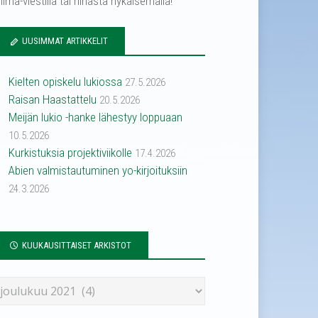
ilma-viestillä tai hihasta nykäisemällä!
UUSIMMAT ARTIKKELIT
Kielten opiskelu lukiossa
27.5.2026
Raisan Haastattelu
20.5.2026
Meijän lukio -hanke lähestyy loppuaan
10.5.2026
Kurkistuksia projektiviikolle
17.4.2026
Abien valmistautuminen yo-kirjoituksiin
24.3.2026
KUUKAUSITTAISET ARKISTOT