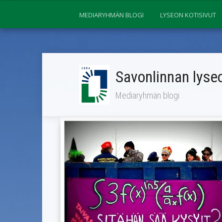
MEDIARYHMÄN BLOGI
LYSEON KOTISIVUT
Savonlinnan lyseo
Mediaryhmän blogi