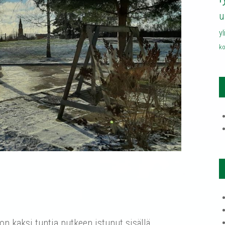
u
y
ko
on kaksi tuntia putkeen istunut sisällä.