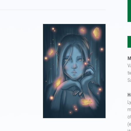
M
V
t
S
H
L
m
o
(