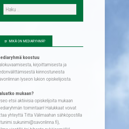
MIKÄ ON MEDIARYHMÄ?
ediaryhmä koostuu
alokuvaamisesta, kirjoittamisesta ja
iedonvälittämisestä kiinnostuneista
avonlinnan lyseon lukion opiskelijoista.
aluatko mukaan?
yseo etsii aktiivisia opiskelijoita mukaan
ediaryhmän toimintaan! Halukkaat voivat
ttaa yhteyttä Titta Välimaahan sähköpostilla
etunimi.sukunimi@savonlinna.fi),