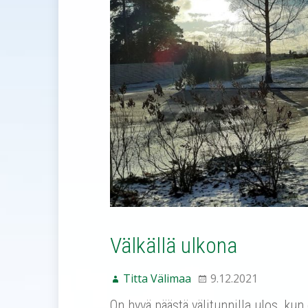
Välkällä ulkona
Titta Välimaa
9.12.2021
On hyvä päästä välitunnilla ulos, kun 