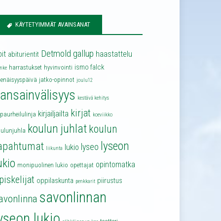
KÄYTETYIMMÄT AVAINSANAT
Detmold
gallup
bit
haastattelu
abiturientit
ismo falck
harrastukset
hyvinvointi
nke
senäisyyspäivä
jatko-opinnot
joulu12
ansainvälisyys
kestävä kehitys
kirjat
kirjailjailta
lpaurheilulinja
koeviikko
koulun juhlat
koulun
oulunjuhla
lyseon
apahtumat
lyseo
lukio
liikunta
ukio
opintomatka
monipuolinen lukio
opettajat
piskelijat
oppilaskunta
piirustus
penkkarit
savonlinnan
avonlinna
yseon lukio