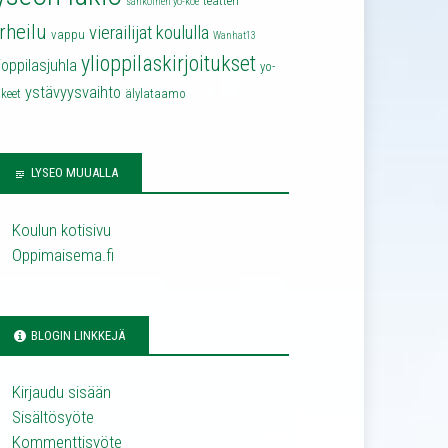
teatteri
sähköinen yo-koe
rheilu
vierailijat koululla
vappu
Wanhat13
ylioppilaskirjoitukset
lioppilasjuhla
yo-
ystävyysvaihto
keet
älylataamo
LYSEO MUUALLA
Koulun kotisivu
Oppimaisema.fi
BLOGIN LINKKEJÄ
Kirjaudu sisään
Sisältösyöte
Kommenttisyöte