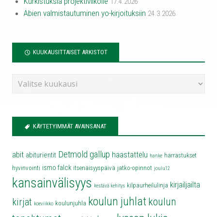
Kurkistuksia projektiviikolle
17.4.2026
Abien valmistautuminen yo-kirjoituksiin
24.3.2026
KUUKAUSITTAISET ARKISTOT
KÄYTETYIMMÄT AVAINSANAT
Detmold
gallup
abit
haastattelu
abiturientit
harrastukset
hanke
ismo falck
hyvinvointi
itsenäisyyspäivä
jatko-opinnot
joulu12
kansainvälisyys
kirjailjailta
kilpaurheilulinja
kestävä kehitys
koulun juhlat
koulun
kirjat
koulunjuhla
koeviikko