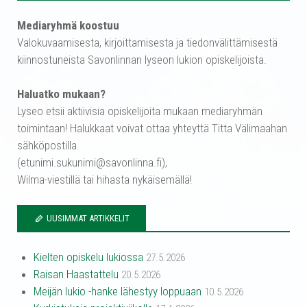
Mediaryhmä koostuu
Valokuvaamisesta, kirjoittamisesta ja tiedonvälittämisestä
kiinnostuneista Savonlinnan lyseon lukion opiskelijoista.
Haluatko mukaan?
Lyseo etsii aktiivisia opiskelijoita mukaan mediaryhmän
toimintaan! Halukkaat voivat ottaa yhteyttä Titta Välimaahan
sähköpostilla
(etunimi.sukunimi@savonlinna.fi),
Wilma-viestillä tai hihasta nykäisemällä!
UUSIMMAT ARTIKKELIT
Kielten opiskelu lukiossa
27.5.2026
Raisan Haastattelu
20.5.2026
Meijän lukio -hanke lähestyy loppuaan
10.5.2026