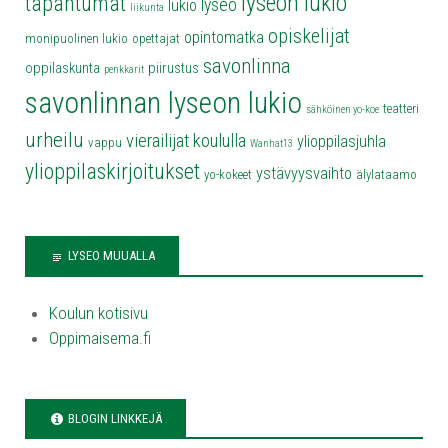
lyseon lukio
tapahtumat
lyseo
lukio
liikunta
opiskelijat
opintomatka
monipuolinen lukio
opettajat
savonlinna
oppilaskunta
piirustus
penkkarit
savonlinnan lyseon lukio
teatteri
sähköinen yo-koe
urheilu
vierailijat koululla
ylioppilasjuhla
vappu
Wanhat13
ylioppilaskirjoitukset
ystävyysvaihto
yo-kokeet
älylataamo
LYSEO MUUALLA
Koulun kotisivu
Oppimaisema.fi
BLOGIN LINKKEJÄ