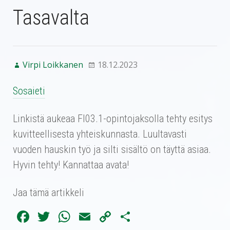
Tasavalta
Virpi Loikkanen
18.12.2023
Sosaieti
Linkistä aukeaa FI03.1-opintojaksolla tehty esitys
kuvitteellisesta yhteiskunnasta. Luultavasti
vuoden hauskin työ ja silti sisältö on täyttä asiaa.
Hyvin tehty! Kannattaa avata!
Jaa tämä artikkeli
Fa
T
W
E
C
Sh