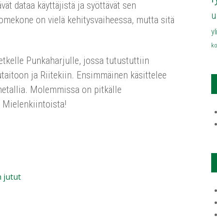
ät dataa käyttäjistä ja syöttävät sen
u
 Somekone on vielä kehitysvaiheessa, mutta sitä
y
ko
etkelle Punkaharjulle, jossa tutustuttiin
aitoon ja Riitekiin. Ensimmäinen käsittelee
etallia. Molemmissa on pitkälle
 Mielenkiintoista!
 jutut