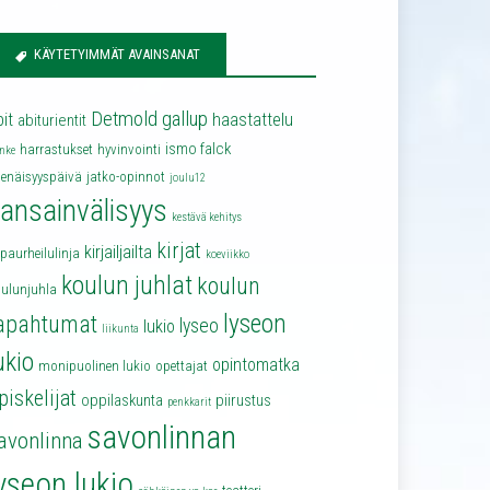
KÄYTETYIMMÄT AVAINSANAT
Detmold
gallup
bit
haastattelu
abiturientit
ismo falck
harrastukset
hyvinvointi
nke
senäisyyspäivä
jatko-opinnot
joulu12
ansainvälisyys
kestävä kehitys
kirjat
kirjailjailta
lpaurheilulinja
koeviikko
koulun juhlat
koulun
oulunjuhla
lyseon
apahtumat
lyseo
lukio
liikunta
ukio
opintomatka
monipuolinen lukio
opettajat
piskelijat
oppilaskunta
piirustus
penkkarit
savonlinnan
avonlinna
yseon lukio