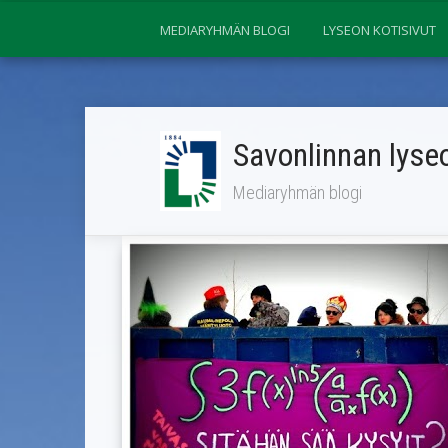
MEDIARYHMÄN BLOGI
LYSEON KOTISIVUT
Savonlinnan lyseo
Mediaryhmän blogi