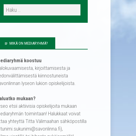
MIKÄ ON MEDIARYHMÄ?
ediaryhmä koostuu
alokuvaamisesta, kirjoittamisesta ja
iedonvälittämisestä kiinnostuneista
avonlinnan lyseon lukion opiskelijoista.
aluatko mukaan?
yseo etsii aktiivisia opiskelijoita mukaan
ediaryhmän toimintaan! Halukkaat voivat
ttaa yhteyttä Titta Välimaahan sähköpostilla
etunimi.sukunimi@savonlinna.fi),