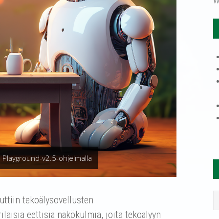
W
 Playground-v2.5-ohjelmalla
uttiin tekoälysovellusten
rilaisia eettisiä näkökulmia, joita tekoälyyn