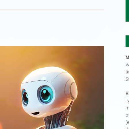
M
V
t
S
H
L
m
o
(