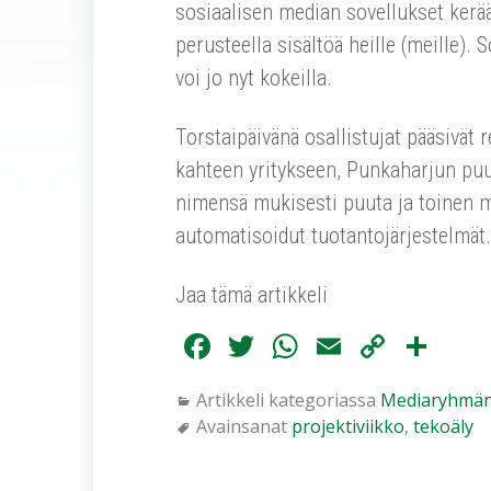
sosiaalisen median sovellukset kerääv
perusteella sisältöä heille (meille).
voi jo nyt kokeilla.
Torstaipäivänä osallistujat pääsivät r
kahteen yritykseen, Punkaharjun puut
nimensä mukisesti puuta ja toinen m
automatisoidut tuotantojärjestelmät.
Jaa tämä artikkeli
Fa
T
W
E
C
Sh
ce
wi
ha
m
op
ar
Artikkeli kategoriassa
Mediaryhmän
bo
tte
ts
ail
y
e
Avainsanat
projektiviikko
,
tekoäly
ok
r
A
Li
pp
nk