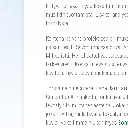
liittyy. Tottakai myös kokeiltiin moni
musiikin tuottamista. Lisäksi analys
tekoälystä.
Kahtena päivänä projektissa oli muka
paikan päällä Savonlinnassa olivat A
Mikkelistä. He johdattelivat tulevais
tärkeä viesti: Koska tulevaisuus ei 
kuvitella hyviä tulevaisuuksia. Se au
Torstaina oli etävierailijana Jari Lar
GenerationAI-hanketta, jonka avulla k
tekoälyn toimintaperiaatteita. Jokain
joka näyttää, millä tavalla tekoälyä 
kuvia. Kokeilimme hiukan myös
Som