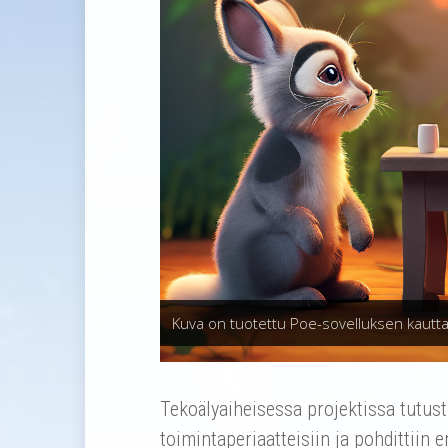
Kuva on tuotettu Poe-sovelluksen kautta
Tekoälyaiheisessa projektissa tutust
toimintaperiaatteisiin ja pohdittiin e