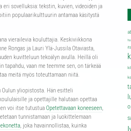
a eri sovelluksia: tekstin, kuvien, videoiden ja
oitiin populaarikulttuurin antamaa käsitystä
a
na vierailevia kouluttajia. Keskiviikkona
ha
nne Rongas ja Lauri Ylä-Jussila Otaviasta,
it
k
uuden kuvitteluun tekoälyn avulla. Heillä oli
vain tapahdu, vaan me teemme sen, on tärkeää
ki
ttaa meitä myös toteuttamaan niitä.
k
t
u Oulun yliopistosta. Hän esitteli
l
oululaisille ja opettajille halutaan opettaa
o
en voi itse tutustua
Opetettavaan koneeseen
,
opetetaan tunnistamaan ja luokittelemaan
s
ekonetta
, joka havainnollistaa, kuinka
l