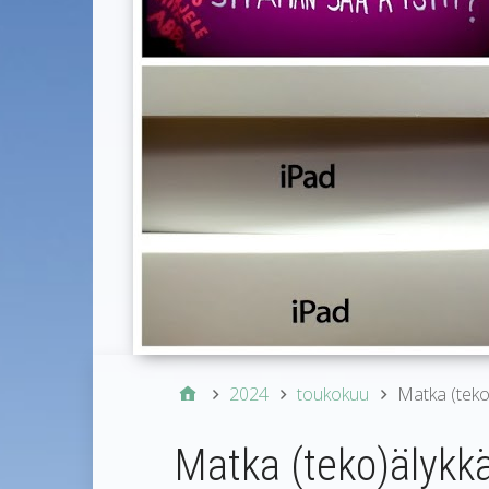
2024
toukokuu
Matka (tek
Matka (teko)älyk