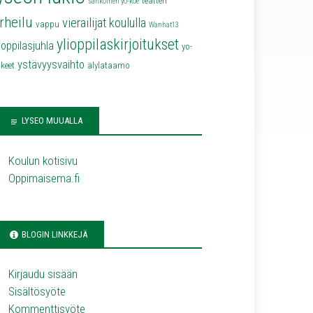
teatteri
sähköinen yo-koe
rheilu
vierailijat koululla
vappu
Wanhat13
ylioppilaskirjoitukset
lioppilasjuhla
yo-
ystävyysvaihto
keet
älylataamo
LYSEO MUUALLA
Koulun kotisivu
Oppimaisema.fi
BLOGIN LINKKEJÄ
Kirjaudu sisään
Sisältösyöte
Kommenttisyöte