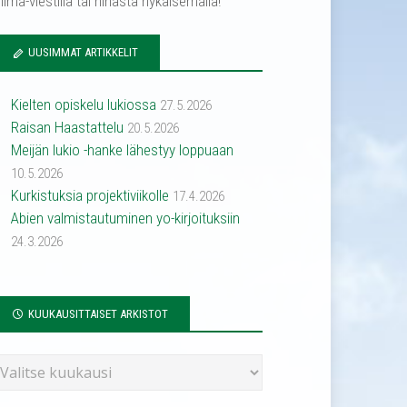
ilma-viestillä tai hihasta nykäisemällä!
UUSIMMAT ARTIKKELIT
Kielten opiskelu lukiossa
27.5.2026
Raisan Haastattelu
20.5.2026
Meijän lukio -hanke lähestyy loppuaan
10.5.2026
Kurkistuksia projektiviikolle
17.4.2026
Abien valmistautuminen yo-kirjoituksiin
24.3.2026
KUUKAUSITTAISET ARKISTOT