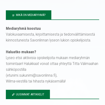
MIKÄ ON MEDIARYHMÄ?
Mediaryhmä koostuu
Valokuvaamisesta, kirjoittamisesta ja tiedonvälittämisestä
kiinnostuneista Savonlinnan lyseon lukion opiskelijoista.
Haluatko mukaan?
Lyseo etsii aktiivisia opiskelijoita mukaan mediaryhmän
toimintaan! Halukkaat voivat ottaa yhteyttä Titta Välimaahan
sähköpostilla
(etunimi.sukunimi@savonlinna.fi),
Wilma-viestillä tai hihasta nykäisemällä!
UUSIMMAT ARTIKKELIT