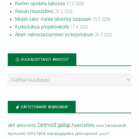
Kielten opiskelu lukiossa
27.5.2026
Raisan Haastattelu
20.5.2026
Meijän lukio -hanke lähestyy loppuaan
10.5.2026
Kurkistuksia projektiviikolle
17.4.2026
Abien valmistautuminen yo-kirjoituksiin
24.3.2026
KUUKAUSITTAISET ARKISTOT
KÄYTETYIMMÄT AVAINSANAT
Detmold
gallup
abit
haastattelu
abiturientit
harrastukset
hanke
ismo falck
hyvinvointi
itsenäisyyspäivä
jatko-opinnot
joulu12