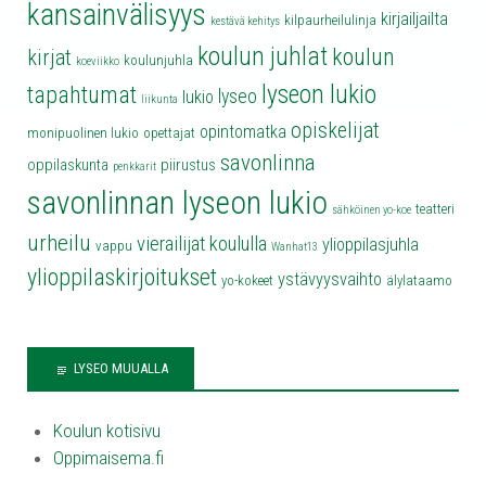
kansainvälisyys
kirjailjailta
kilpaurheilulinja
kestävä kehitys
koulun juhlat
koulun
kirjat
koulunjuhla
koeviikko
lyseon lukio
tapahtumat
lyseo
lukio
liikunta
opiskelijat
opintomatka
monipuolinen lukio
opettajat
savonlinna
oppilaskunta
piirustus
penkkarit
savonlinnan lyseon lukio
teatteri
sähköinen yo-koe
urheilu
vierailijat koululla
ylioppilasjuhla
vappu
Wanhat13
ylioppilaskirjoitukset
ystävyysvaihto
yo-kokeet
älylataamo
LYSEO MUUALLA
Koulun kotisivu
Oppimaisema.fi