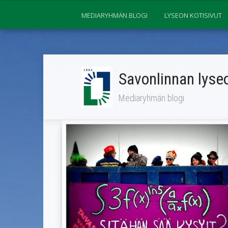
MEDIARYHMÄN BLOGI
LYSEON KOTISIVUT
Savonlinnan lyseo
Mediaryhmän blogi