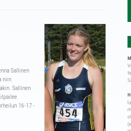
M
V
enna Sallinen
t
 niin
S
kin. Sallinen
H
ilpailee
L
rheilun 16-17 -
m
o
(