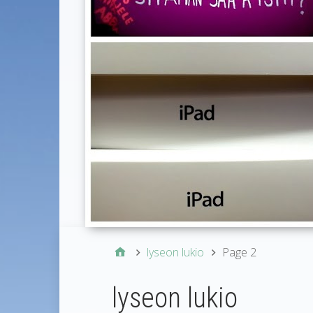
lyseon lukio
Page 2
lyseon lukio