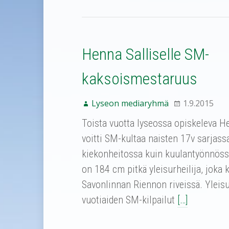
Henna Salliselle SM-
kaksoismestaruus
Lyseon mediaryhmä
1.9.2015
Toista vuotta lyseossa opiskeleva H
voitti SM-kultaa naisten 17v sarjassa
kiekonheitossa kuin kuulantyönnössä
on 184 cm pitkä yleisurheilija, joka k
Savonlinnan Riennon riveissä. Yleisu
vuotiaiden SM-kilpailut
[…]