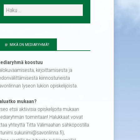
MIKÄ ON MEDIARYHMÄ?
ediaryhmä koostuu
alokuvaamisesta, kirjoittamisesta ja
iedonvälittämisestä kiinnostuneista
avonlinnan lyseon lukion opiskelijoista.
aluatko mukaan?
yseo etsii aktiivisia opiskelijoita mukaan
ediaryhmän toimintaan! Halukkaat voivat
ttaa yhteyttä Titta Välimaahan sähköpostilla
etunimi.sukunimi@savonlinna.fi),