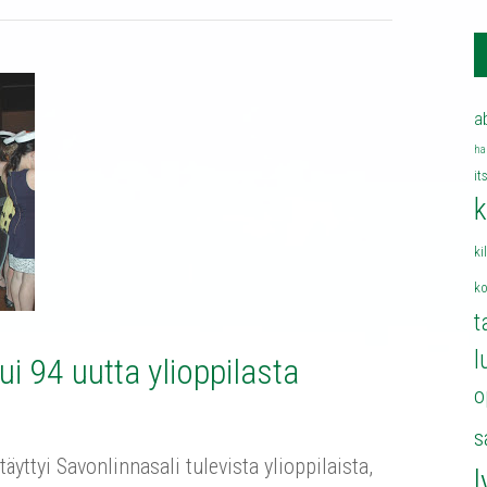
a
ha
it
k
ki
k
t
l
i 94 uutta ylioppilasta
o
s
yttyi Savonlinnasali tulevista ylioppilaista,
l