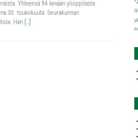
eraista. Yhteensä 94 kevään ylioppilasta
u
taina 30. toukokuuta. Seurakunnan
y
ltola. Hän
[…]
ko