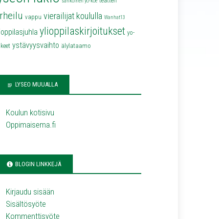
teatteri
sähköinen yo-koe
rheilu
vierailijat koululla
vappu
Wanhat13
ylioppilaskirjoitukset
lioppilasjuhla
yo-
ystävyysvaihto
keet
älylataamo
LYSEO MUUALLA
Koulun kotisivu
Oppimaisema.fi
BLOGIN LINKKEJÄ
Kirjaudu sisään
Sisältösyöte
Kommenttisyöte