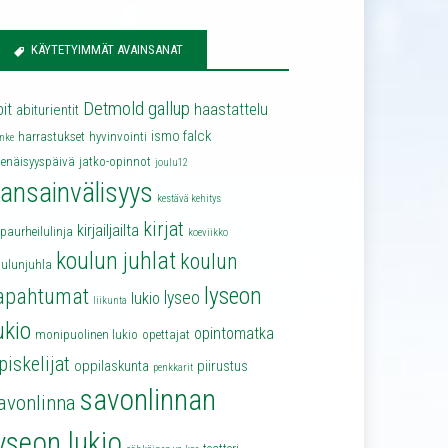
KÄYTETYIMMÄT AVAINSANAT
Detmold
gallup
bit
haastattelu
abiturientit
ismo falck
harrastukset
hyvinvointi
nke
senäisyyspäivä
jatko-opinnot
joulu12
ansainvälisyys
kestävä kehitys
kirjat
kirjailjailta
lpaurheilulinja
koeviikko
koulun juhlat
koulun
oulunjuhla
lyseon
apahtumat
lyseo
lukio
liikunta
ukio
opintomatka
monipuolinen lukio
opettajat
piskelijat
oppilaskunta
piirustus
penkkarit
savonlinnan
avonlinna
yseon lukio