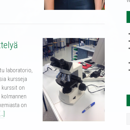
W
ttelyä
tu laboratorio,
isia kursseja
 kurssit on
ja kolmannen
 kemiasta on
[…]