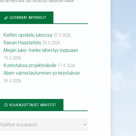
ilma-viestillä tai hihasta nykäisemällä!
UUSIMMAT ARTIKKELIT
Kielten opiskelu lukiossa
27.5.2026
Raisan Haastattelu
20.5.2026
Meijän lukio -hanke lähestyy loppuaan
10.5.2026
Kurkistuksia projektiviikolle
17.4.2026
Abien valmistautuminen yo-kirjoituksiin
24.3.2026
KUUKAUSITTAISET ARKISTOT