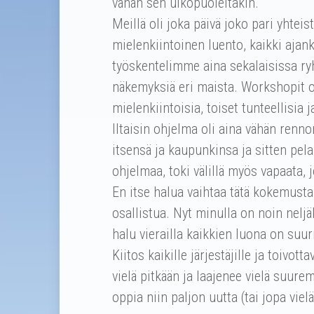
vähän sen ulkopuoleltakin.
Meillä oli joka päivä joko pari yhtei
mielenkiintoinen luento, kaikki ajan
työskentelimme aina sekalaisissa ry
näkemyksiä eri maista. Workshopit oli
mielenkiintoisia, toiset tunteellisia 
Iltaisin ohjelma oli aina vähän renn
itsensä ja kaupunkinsa ja sitten pela
ohjelmaa, toki välillä myös vapaata, jo
En itse halua vaihtaa tätä kokemusta 
osallistua. Nyt minulla on noin nel
halu vierailla kaikkien luona on suuri
Kiitos kaikille järjestäjille ja toivot
vielä pitkään ja laajenee vielä suure
oppia niin paljon uutta (tai jopa vi