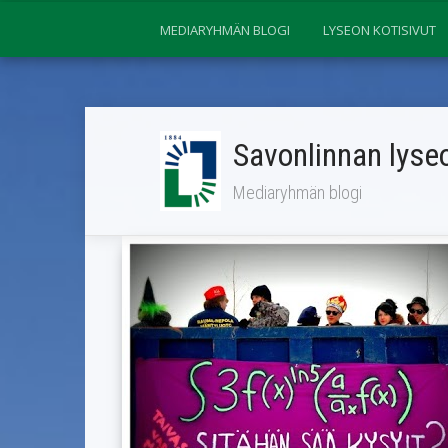
MEDIARYHMÄN BLOGI
LYSEON KOTISIVUT
Savonlinnan lyseo
Mediaryhmän blogi