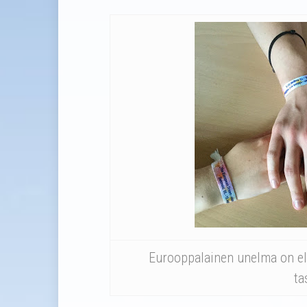
Eurooppalainen unelma on elä
ta