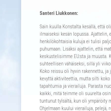
Santeri Liukkonen:
Sain kuulla Konstalta kesällä, että o
ilmaiseksi kesän lopussa. Ajattelin, 
henkilökohtaisia kuluja ei tulisi pal
puhumaan. Lisäksi ajattelin, että matk
keskustelisimme EU:sta ja muusta. K
suhteellisen vähäiseksi, sillä yli vii
Koko reissu oli hyvin rakennettu, ja 
kevyttä aktiviteettia, mutta silti kok
tapahtumia ja vierailuja. Parasta nuo
kaikki, mitä teimme oli suurelta osi
tuntunut tylsältä, kun oli ympäröity m
Ohjelmaan kuului vierailuja, pelejä, 