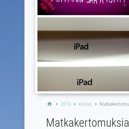
2016
elokuu
Matkakertomuk
Matkakertomuksia 