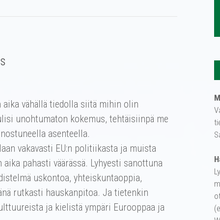
us
M
aika vähällä tiedolla siitä mihin olin
V
tulisi unohtumaton kokemus, tehtäisiinpä me
t
nostuneella asenteella.
S
aan vakavasti EU:n politiikasta ja muista
H
in aika pahasti väärässä. Lyhyesti sanottuna
L
distelmä uskontoa, yhteiskuntaoppia,
m
sänä rutkasti hauskanpitoa. Ja tietenkin
o
ttuureista ja kielistä ympäri Eurooppaa ja
(