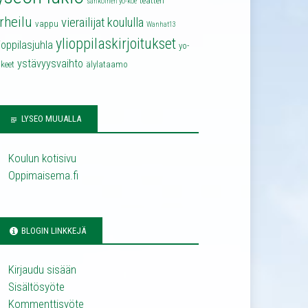
teatteri
sähköinen yo-koe
rheilu
vierailijat koululla
vappu
Wanhat13
ylioppilaskirjoitukset
lioppilasjuhla
yo-
ystävyysvaihto
keet
älylataamo
LYSEO MUUALLA
Koulun kotisivu
Oppimaisema.fi
BLOGIN LINKKEJÄ
Kirjaudu sisään
Sisältösyöte
Kommenttisyöte