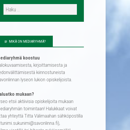
MIKÄ ON MEDIARYHMÄ?
ediaryhmä koostuu
alokuvaamisesta, kirjoittamisesta ja
iedonvälittämisestä kiinnostuneista
avonlinnan lyseon lukion opiskelijoista.
aluatko mukaan?
yseo etsii aktiivisia opiskelijoita mukaan
ediaryhmän toimintaan! Halukkaat voivat
ttaa yhteyttä Titta Välimaahan sähköpostilla
etunimi.sukunimi@savonlinna.fi),