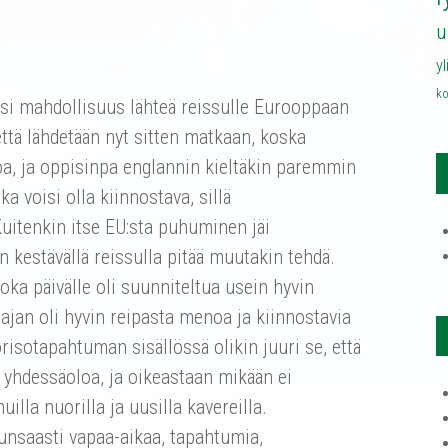
u
y
ko
lisi mahdollisuus lähteä reissulle Eurooppaan
että lähdetään nyt sitten matkaan, koska
joa, ja oppisinpa englannin kieltäkin paremmin
a voisi olla kiinnostava, sillä
uitenkin itse EU:sta puhuminen jäi
kon kestävällä reissulla pitää muutakin tehdä.
joka päivälle oli suunniteltua usein hyvin
o ajan oli hyvin reipasta menoa ja kiinnostavia
risotapahtuman sisällössä olikin juuri se, että
n yhdessäoloa, ja oikeastaan mikään ei
uilla nuorilla ja uusilla kavereilla.
runsaasti vapaa-aikaa, tapahtumia,