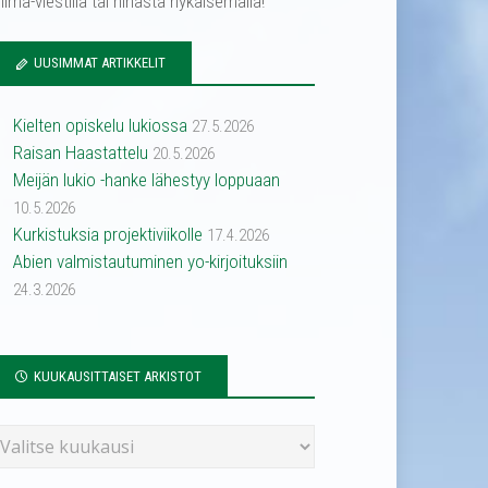
ilma-viestillä tai hihasta nykäisemällä!
UUSIMMAT ARTIKKELIT
Kielten opiskelu lukiossa
27.5.2026
Raisan Haastattelu
20.5.2026
Meijän lukio -hanke lähestyy loppuaan
10.5.2026
Kurkistuksia projektiviikolle
17.4.2026
Abien valmistautuminen yo-kirjoituksiin
24.3.2026
KUUKAUSITTAISET ARKISTOT