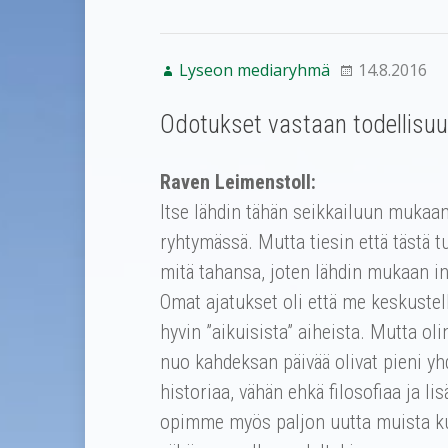
Lyseon mediaryhmä
14.8.2016
Odotukset vastaan todellisu
Raven Leimenstoll:
Itse lähdin tähän seikkailuun mukaan 
ryhtymässä. Mutta tiesin että tästä 
mitä tahansa, joten lähdin mukaan in
Omat ajatukset oli että me keskustell
hyvin ”aikuisista” aiheista. Mutta ol
nuo kahdeksan päivää olivat pieni yh
historiaa, vähän ehkä filosofiaa ja li
opimme myös paljon uutta muista kul