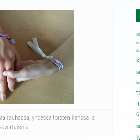
a
ha
it
k
ki
k
t
l
o
ä rauhassa, yhdessä toisten kanssa ja
s
savertaisina
l