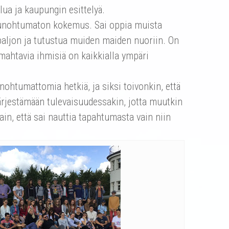
lua ja kaupungin esittelyä.
 unohtumaton kokemus. Sai oppia muista
paljon ja tutustua muiden maiden nuoriin. On
 mahtavia ihmisiä on kaikkialla ympäri
unohtumattomia hetkiä, ja siksi toivonkin, että
ärjestämään tulevaisuudessakin, jotta muutkin
n, että sai nauttia tapahtumasta vain niin