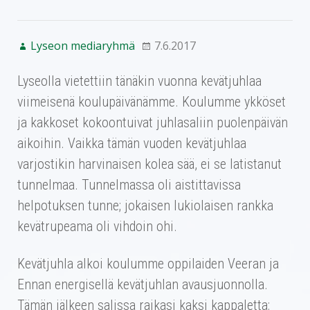
Lyseon mediaryhmä
7.6.2017
Lyseolla vietettiin tänäkin vuonna kevätjuhlaa
viimeisenä koulupäivänämme. Koulumme ykköset
ja kakkoset kokoontuivat juhlasaliin puolenpäivän
aikoihin. Vaikka tämän vuoden kevätjuhlaa
varjostikin harvinaisen kolea sää, ei se latistanut
tunnelmaa. Tunnelmassa oli aistittavissa
helpotuksen tunne; jokaisen lukiolaisen rankka
kevätrupeama oli vihdoin ohi.
Kevätjuhla alkoi koulumme oppilaiden Veeran ja
Ennan energisellä kevätjuhlan avausjuonnolla.
Tämän jälkeen salissa raikasi kaksi kappaletta: