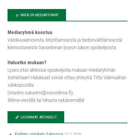
MIKÄ ON MEDIARYHMÄ?
Mediaryhmä koostuu
Valokuvaamisesta, kirjoittamisesta ja tiedonvälittämisestä
kiinnostuneista Savonlinnan lyseon lukion opiskelijoista.
Haluatko mukaan?
Lyseo etsii aktiivisia opiskelijoita mukaan mediaryhmän
toimintaan! Halukkaat voivat ottaa yhteyttä Titta Välimaahan
sähköpostilla
(etunimi.sukunimi@savonlinna.fi),
Wilma-viestillä tai hihasta nykäisemällä!
UUSIMMAT ARTIKKELIT
Kielten opiskelu lukiossa
27.5.2026