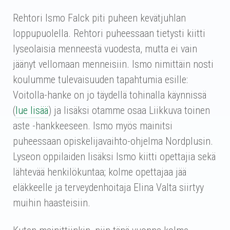
Rehtori Ismo Falck piti puheen kevätjuhlan
loppupuolella. Rehtori puheessaan tietysti kiitti
lyseolaisia menneestä vuodesta, mutta ei vain
jäänyt vellomaan menneisiin. Ismo nimittäin nosti
koulumme tulevaisuuden tapahtumia esille:
Voitolla-hanke on jo täydellä tohinalla käynnissä
(
lue lisää
) ja lisäksi otamme osaa Liikkuva toinen
aste -hankkeeseen. Ismo myös mainitsi
puheessaan opiskelijavaihto-ohjelma Nordplusin.
Lyseon oppilaiden lisäksi Ismo kiitti opettajia sekä
lähtevää henkilökuntaa; kolme opettajaa jää
eläkkeelle ja terveydenhoitaja Elina Valta siirtyy
muihin haasteisiin.