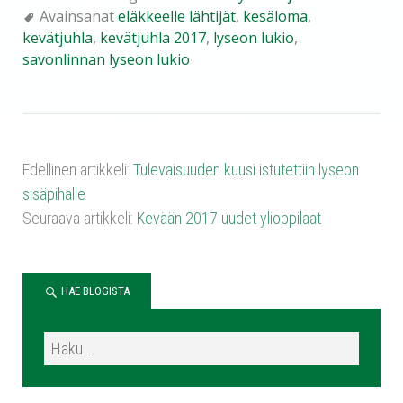
bo
tte
ts
ail
y
e
Avainsanat
eläkkeelle lähtijät
,
kesäloma
,
ok
r
A
Li
kevätjuhla
,
kevätjuhla 2017
,
lyseon lukio
,
pp
nk
savonlinnan lyseon lukio
Edellinen artikkeli:
Tulevaisuuden kuusi istutettiin lyseon
sisäpihalle
Seuraava artikkeli:
Kevään 2017 uudet ylioppilaat
HAE BLOGISTA