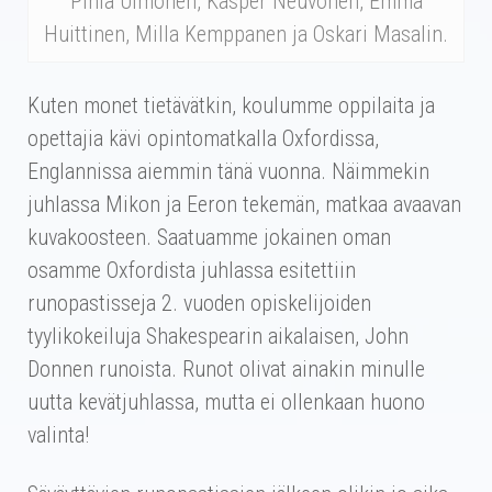
Pihla Uimonen, Kasper Neuvonen, Emma
Huittinen, Milla Kemppanen ja Oskari Masalin.
Kuten monet tietävätkin, koulumme oppilaita ja
opettajia kävi opintomatkalla Oxfordissa,
Englannissa aiemmin tänä vuonna. Näimmekin
juhlassa Mikon ja Eeron tekemän, matkaa avaavan
kuvakoosteen. Saatuamme jokainen oman
osamme Oxfordista juhlassa esitettiin
runopastisseja 2. vuoden opiskelijoiden
tyylikokeiluja Shakespearin aikalaisen, John
Donnen runoista. Runot olivat ainakin minulle
uutta kevätjuhlassa, mutta ei ollenkaan huono
valinta!