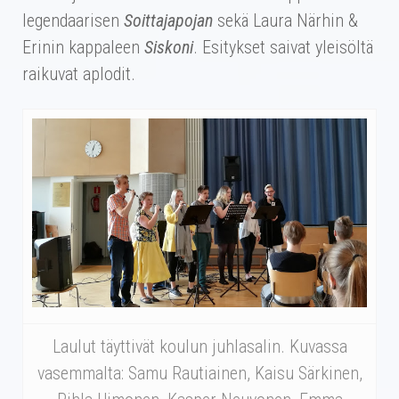
legendaarisen
Soittajapojan
sekä Laura Närhin &
Erinin kappaleen
Siskoni
. Esitykset saivat yleisöltä
raikuvat aplodit.
Laulut täyttivät koulun juhlasalin. Kuvassa
vasemmalta: Samu Rautiainen, Kaisu Särkinen,