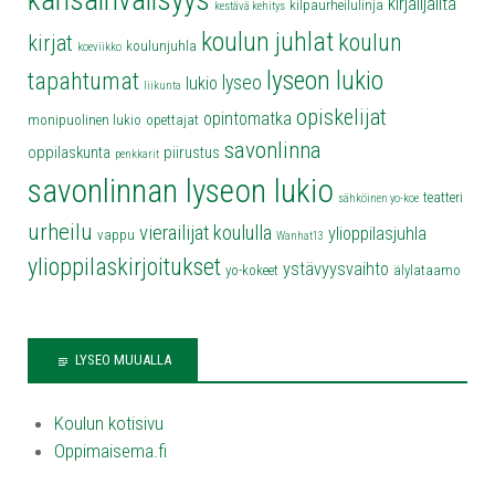
kansainvälisyys
kirjailjailta
kilpaurheilulinja
kestävä kehitys
koulun juhlat
koulun
kirjat
koulunjuhla
koeviikko
lyseon lukio
tapahtumat
lyseo
lukio
liikunta
opiskelijat
opintomatka
monipuolinen lukio
opettajat
savonlinna
oppilaskunta
piirustus
penkkarit
savonlinnan lyseon lukio
teatteri
sähköinen yo-koe
urheilu
vierailijat koululla
ylioppilasjuhla
vappu
Wanhat13
ylioppilaskirjoitukset
ystävyysvaihto
yo-kokeet
älylataamo
LYSEO MUUALLA
Koulun kotisivu
Oppimaisema.fi