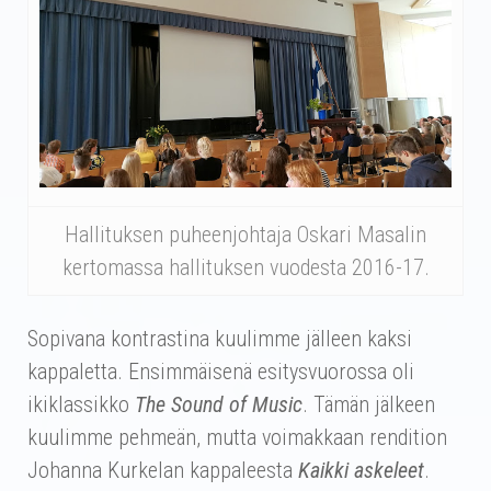
Hallituksen puheenjohtaja Oskari Masalin
kertomassa hallituksen vuodesta 2016-17.
Sopivana kontrastina kuulimme jälleen kaksi
kappaletta. Ensimmäisenä esitysvuorossa oli
ikiklassikko
The Sound of Music
. Tämän jälkeen
kuulimme pehmeän, mutta voimakkaan rendition
Johanna Kurkelan kappaleesta
Kaikki askeleet
.