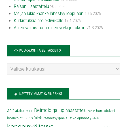
Raisan Haastattelu
20.5.2026
Meijän lukio -hanke lähestyy loppuaan
10.5.2026
Kurkistuksia projektiviikolle
17.4.2026
Abien valmistautuminen yo-kirjoituksiin
24.3.2026
KUUKAUSITTAISET ARKISTOT
KÄYTETYIMMÄT AVAINSANAT
Detmold
gallup
abit
haastattelu
abiturientit
harrastukset
hanke
ismo falck
hyvinvointi
itsenäisyyspäivä
jatko-opinnot
joulu12