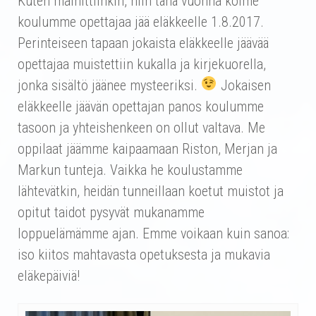
Kuten mainittiinkin, niin tänä vuonna kolme
koulumme opettajaa jää eläkkeelle 1.8.2017.
Perinteiseen tapaan jokaista eläkkeelle jäävää
opettajaa muistettiin kukalla ja kirjekuorella,
jonka sisältö jäänee mysteeriksi.
Jokaisen
eläkkeelle jäävän opettajan panos koulumme
tasoon ja yhteishenkeen on ollut valtava. Me
oppilaat jäämme kaipaamaan Riston, Merjan ja
Markun tunteja. Vaikka he koulustamme
lähtevätkin, heidän tunneillaan koetut muistot ja
opitut taidot pysyvät mukanamme
loppuelämämme ajan. Emme voikaan kuin sanoa:
iso kiitos mahtavasta opetuksesta ja mukavia
eläkepäiviä!