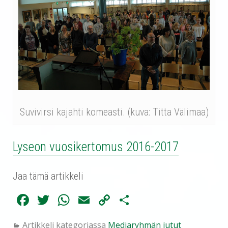
Suvivirsi kajahti komeasti. (kuva: Titta Välimaa)
Lyseon vuosikertomus 2016-2017
Jaa tämä artikkeli
Fa
T
W
E
C
Sh
ce
wi
ha
m
op
ar
Artikkeli kategoriassa
Mediaryhmän jutut