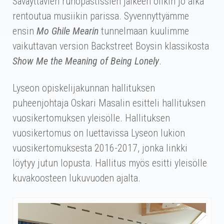
Säväyttävien runopastissien jälkeen olikin jo aika
rentoutua musiikin parissa. Syvennyttyämme
ensin
Mo Ghile Mearin
tunnelmaan kuulimme
vaikuttavan version Backstreet Boysin klassikosta
Show Me the Meaning of Being Lonely
.
Lyseon opiskelijakunnan hallituksen
puheenjohtaja Oskari Masalin esitteli hallituksen
vuosikertomuksen yleisölle. Hallituksen
vuosikertomus on luettavissa Lyseon lukion
vuosikertomuksesta 2016-2017, jonka linkki
löytyy jutun lopusta. Hallitus myös esitti yleisölle
kuvakoosteen lukuvuoden ajalta.