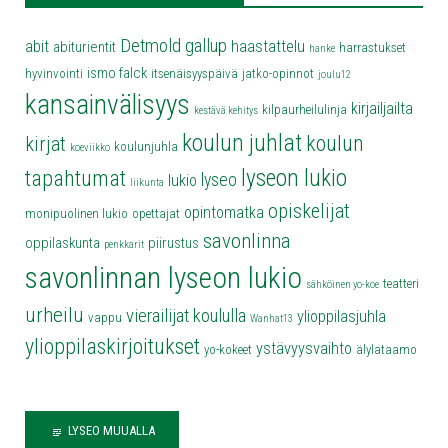
Detmold
gallup
abit
haastattelu
abiturientit
harrastukset
hanke
ismo falck
hyvinvointi
itsenäisyyspäivä
jatko-opinnot
joulu12
kansainvälisyys
kirjailjailta
kilpaurheilulinja
kestävä kehitys
koulun juhlat
koulun
kirjat
koulunjuhla
koeviikko
lyseon lukio
tapahtumat
lyseo
lukio
liikunta
opiskelijat
opintomatka
monipuolinen lukio
opettajat
savonlinna
oppilaskunta
piirustus
penkkarit
savonlinnan lyseon lukio
teatteri
sähköinen yo-koe
urheilu
vierailijat koululla
ylioppilasjuhla
vappu
Wanhat13
ylioppilaskirjoitukset
ystävyysvaihto
yo-kokeet
älylataamo
LYSEO MUUALLA