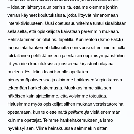
– Idea on lähtenyt alun perin siitä, että me olemme jonkin 
verran käyneet koulutuksissa, jotka liittyvät nimenomaan 
interaktiivisuuteen. Uusi opetussuunnitelma tuntui sisällöltään 
sellaiselta, että opiskelijoita kaivataan paremmin mukaan. 
Pelillistäminen on ollut ns. tapetilla. Kun rehtori (Ismo Falck) 
tarjosi tätä hankemahdollisuutta noin vuosi sitten, niin minulla 
tuli tällainen pelillistämiseen ja erilaisiin oppimisympäristöihin 
liittyvä idea koulutuksissa juosseena kirjastonhoitajana 
mieleen. Esittelin ideani Ismolle opettajien 
pienryhmäpalaverissa ja aloimme Loikkasen Virpin kanssa 
tekemään hankehakemusta. Muokkasimme siitä sen 
näköisen kuin ajattelimme, että voisimme toteuttaa. 
Halusimme myös opiskelijat siihen mukaan vertaistutoreina 
opettamaan, kun te olette näitä 
pelihirmuja 
vielä enemmän 
kuin me opettajat. Teimme hankehakemuksen ja Ismo 
hyväksyi sen. Viime heinäkuussa saimmekin sitten 