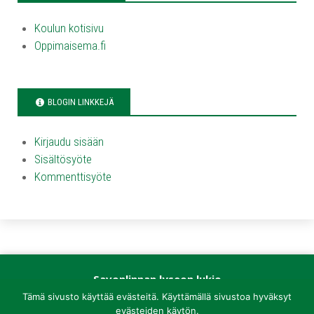
Koulun kotisivu
Oppimaisema.fi
BLOGIN LINKKEJÄ
Kirjaudu sisään
Sisältösyöte
Kommenttisyöte
Savonlinnan lyseon lukio
Kirkkokatu 1
Tämä sivusto käyttää evästeitä. Käyttämällä sivustoa hyväksyt
57100 Savonlinna
evästeiden käytön.