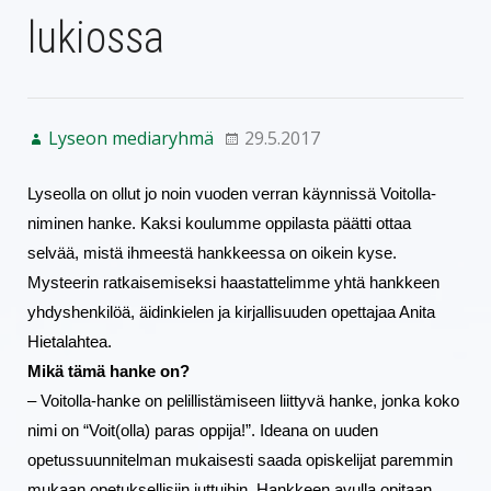
lukiossa
Lyseon mediaryhmä
29.5.2017
Lyseolla on ollut jo noin vuoden verran käynnissä Voitolla-
niminen hanke. Kaksi koulumme oppilasta päätti ottaa 
selvää, mistä ihmeestä hankkeessa on oikein kyse. 
Mysteerin ratkaisemiseksi haastattelimme yhtä hankkeen 
yhdyshenkilöä, äidinkielen ja kirjallisuuden opettajaa Anita 
Hietalahtea.
Mikä tämä hanke on?
– Voitolla-hanke on pelillistämiseen liittyvä hanke, jonka koko 
nimi on “Voit(olla) paras oppija!”. Ideana on uuden 
opetussuunnitelman mukaisesti saada opiskelijat paremmin 
mukaan opetuksellisiin juttuihin. Hankkeen avulla opitaan 