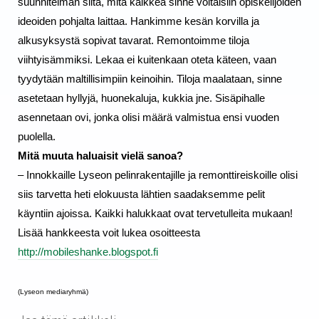
suunnitelman siitä, mitä kaikkea sinne voitaisiin opiskelijoiden 
ideoiden pohjalta laittaa. Hankimme kesän korvilla ja 
alkusyksystä sopivat tavarat. Remontoimme tiloja 
viihtyisämmiksi. Lekaa ei kuitenkaan oteta käteen, vaan 
tyydytään maltillisimpiin keinoihin. Tiloja maalataan, sinne 
asetetaan hyllyjä, huonekaluja, kukkia jne. Sisäpihalle 
asennetaan ovi, jonka olisi määrä valmistua ensi vuoden 
puolella.
Mitä muuta haluaisit vielä sanoa?
– Innokkaille Lyseon pelinrakentajille ja remonttireiskoille olisi 
siis tarvetta heti elokuusta lähtien saadaksemme pelit 
käyntiin ajoissa. Kaikki halukkaat ovat tervetulleita mukaan!
Lisää hankkeesta voit lukea osoitteesta 
http://mobileshanke.blogspot.fi
(Lyseon mediaryhmä)