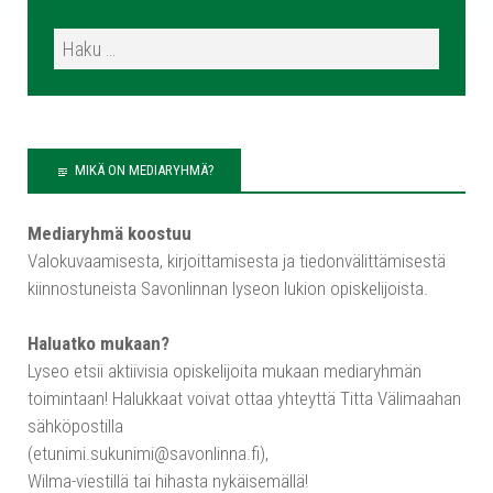
MIKÄ ON MEDIARYHMÄ?
Mediaryhmä koostuu
Valokuvaamisesta, kirjoittamisesta ja tiedonvälittämisestä
kiinnostuneista Savonlinnan lyseon lukion opiskelijoista.
Haluatko mukaan?
Lyseo etsii aktiivisia opiskelijoita mukaan mediaryhmän
toimintaan! Halukkaat voivat ottaa yhteyttä Titta Välimaahan
sähköpostilla
(etunimi.sukunimi@savonlinna.fi),
Wilma-viestillä tai hihasta nykäisemällä!