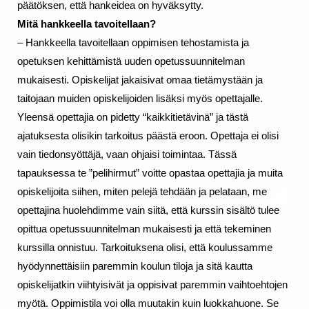
päätöksen, että hankeidea on hyväksytty.
Mitä hankkeella tavoitellaan?
– Hankkeella tavoitellaan oppimisen tehostamista ja 
opetuksen kehittämistä uuden opetussuunnitelman 
mukaisesti. Opiskelijat jakaisivat omaa tietämystään ja 
taitojaan muiden opiskelijoiden lisäksi myös opettajalle. 
Yleensä opettajia on pidetty “kaikkitietävinä” ja tästä 
ajatuksesta olisikin tarkoitus päästä eroon. Opettaja ei olisi 
vain tiedonsyöttäjä, vaan ohjaisi toimintaa. Tässä 
tapauksessa te ”pelihirmut” voitte opastaa opettajia ja muita 
opiskelijoita siihen, miten pelejä tehdään ja pelataan, me 
opettajina huolehdimme vain siitä, että kurssin sisältö tulee 
opittua opetussuunnitelman mukaisesti ja että tekeminen 
kurssilla onnistuu. Tarkoituksena olisi, että koulussamme 
hyödynnettäisiin paremmin koulun tiloja ja sitä kautta 
opiskelijatkin viihtyisivät ja oppisivat paremmin vaihtoehtojen 
myötä. Oppimistila voi olla muutakin kuin luokkahuone. Se 