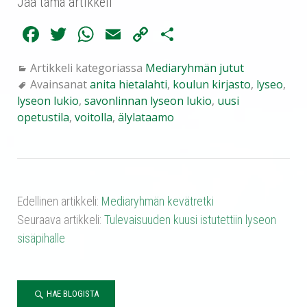
Jaa tämä artikkeli
Fa
T
W
E
C
Sh
ce
wi
ha
m
op
ar
Artikkeli kategoriassa
Mediaryhmän jutut
bo
tte
ts
ail
y
e
Avainsanat
anita hietalahti
,
koulun kirjasto
,
lyseo
,
ok
r
A
Li
lyseon lukio
,
savonlinnan lyseon lukio
,
uusi
pp
nk
opetustila
,
voitolla
,
älylataamo
Edellinen artikkeli:
Mediaryhmän kevätretki
Seuraava artikkeli:
Tulevaisuuden kuusi istutettiin lyseon
sisäpihalle
HAE BLOGISTA