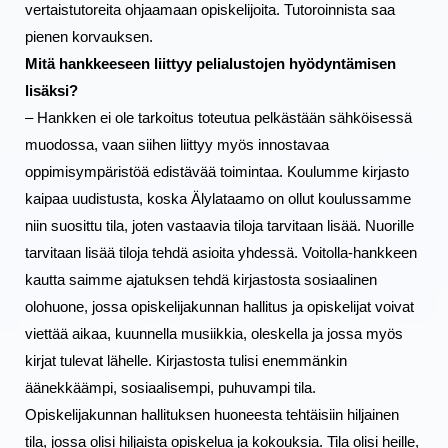
vertaistutoreita ohjaamaan opiskelijoita. Tutoroinnista saa 
pienen korvauksen.
Mitä hankkeeseen liittyy pelialustojen hyödyntämisen 
lisäksi?
– Hankken ei ole tarkoitus toteutua pelkästään sähköisessä 
muodossa, vaan siihen liittyy myös innostavaa 
oppimisympäristöä edistävää toimintaa. Koulumme kirjasto 
kaipaa uudistusta, koska Älylataamo on ollut koulussamme 
niin suosittu tila, joten vastaavia tiloja tarvitaan lisää. Nuorille 
tarvitaan lisää tiloja tehdä asioita yhdessä. Voitolla-hankkeen 
kautta saimme ajatuksen tehdä kirjastosta sosiaalinen 
olohuone, jossa opiskelijakunnan hallitus ja opiskelijat voivat 
viettää aikaa, kuunnella musiikkia, oleskella ja jossa myös 
kirjat tulevat lähelle. Kirjastosta tulisi enemmänkin 
äänekkäämpi, sosiaalisempi, puhuvampi tila. 
Opiskelijakunnan hallituksen huoneesta tehtäisiin hiljainen 
tila, jossa olisi hiljaista opiskelua ja kokouksia. Tila olisi heille, 