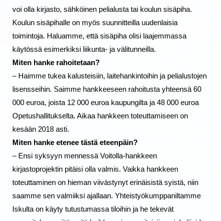
voi olla kirjasto, sähköinen pelialusta tai koulun sisäpiha. 
Koulun sisäpihalle on myös suunnitteilla uudenlaisia 
toimintoja. Haluamme, että sisäpiha olisi laajemmassa 
käytössä esimerkiksi liikunta- ja välitunneilla. 
Miten hanke rahoitetaan?
– Haimme tukea kalusteisiin, laitehankintoihin ja pelialustojen 
lisensseihin. Saimme hankkeeseen rahoitusta yhteensä 60 
000 euroa, joista 12 000 euroa kaupungilta ja 48 000 euroa 
Opetushallitukselta. Aikaa hankkeen toteuttamiseen on 
kesään 2018 asti.
Miten hanke etenee tästä eteenpäin?
– Ensi syksyyn mennessä Voitolla-hankkeen 
kirjastoprojektin pitäisi olla valmis. Vaikka hankkeen 
toteuttaminen on hieman viivästynyt erinäisistä syistä, niin 
saamme sen valmiiksi ajallaan. Yhteistyökumppaniltamme 
Iskulta on käyty tutustumassa tiloihin ja he tekevät 