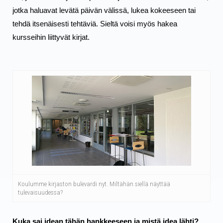
jotka haluavat levätä päivän välissä, lukea kokeeseen tai 
tehdä itsenäisesti tehtäviä. Sieltä voisi myös hakea 
kursseihin liittyvät kirjat.
Koulumme kirjaston bulevardi nyt. Miltähän siellä näyttää
tulevaisuudessa?
Kuka sai idean tähän hankkeeseen ja mistä idea lähti?