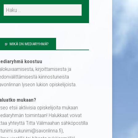
MIKÄ ON MEDIARYHMÄ?
ediaryhmä koostuu
alokuvaamisesta, kirjoittamisesta ja
iedonvälittämisestä kiinnostuneista
avonlinnan lyseon lukion opiskelijoista.
aluatko mukaan?
yseo etsii aktiivisia opiskelijoita mukaan
ediaryhmän toimintaan! Halukkaat voivat
ttaa yhteyttä Titta Välimaahan sähköpostilla
etunimi.sukunimi@savonlinna.fi),