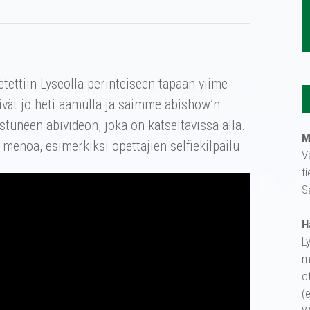
etettiin Lyseolla perinteiseen tapaan viime
yivät jo heti aamulla ja saimme abishow’n
tuneen abivideon, joka on katseltavissa alla.
M
menoa, esimerkiksi opettajien selfiekilpailu.
V
t
S
H
L
m
o
(