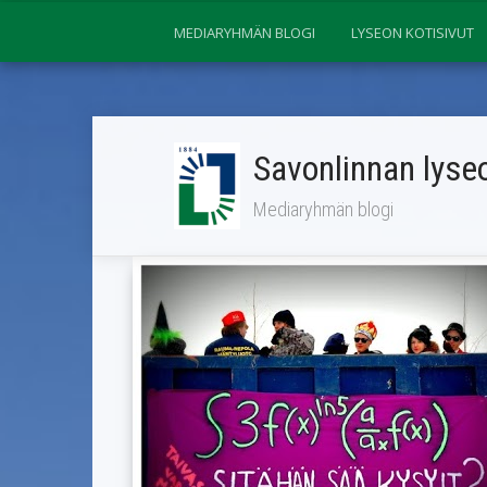
MEDIARYHMÄN BLOGI
LYSEON KOTISIVUT
Savonlinnan lyseo
Mediaryhmän blogi