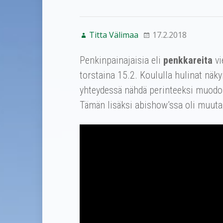
Titta Välimaa
17.2.2018
Penkinpainajaisia eli
penkkareita
vi
torstaina 15.2. Koululla hulinat näk
yhteydessä nähdä perinteeksi muodos
Tämän lisäksi abishow’ssa oli muuta 