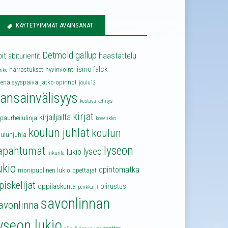
KÄYTETYIMMÄT AVAINSANAT
Detmold
gallup
bit
haastattelu
abiturientit
ismo falck
harrastukset
hyvinvointi
nke
senäisyyspäivä
jatko-opinnot
joulu12
ansainvälisyys
kestävä kehitys
kirjat
kirjailjailta
lpaurheilulinja
koeviikko
koulun juhlat
koulun
oulunjuhla
lyseon
apahtumat
lyseo
lukio
liikunta
ukio
opintomatka
monipuolinen lukio
opettajat
piskelijat
oppilaskunta
piirustus
penkkarit
savonlinnan
avonlinna
yseon lukio