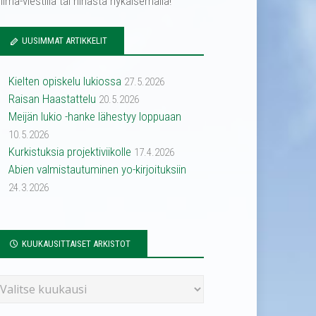
ilma-viestillä tai hihasta nykäisemällä!
UUSIMMAT ARTIKKELIT
Kielten opiskelu lukiossa
27.5.2026
Raisan Haastattelu
20.5.2026
Meijän lukio -hanke lähestyy loppuaan
10.5.2026
Kurkistuksia projektiviikolle
17.4.2026
Abien valmistautuminen yo-kirjoituksiin
24.3.2026
KUUKAUSITTAISET ARKISTOT