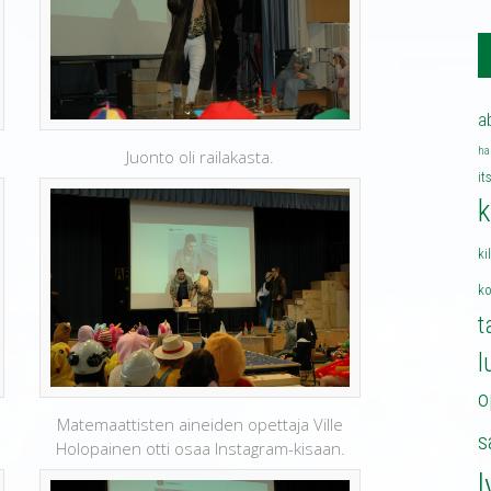
a
ha
Juonto oli railakasta.
it
k
ki
k
t
l
o
Matemaattisten aineiden opettaja Ville
s
Holopainen otti osaa Instagram-kisaan.
l