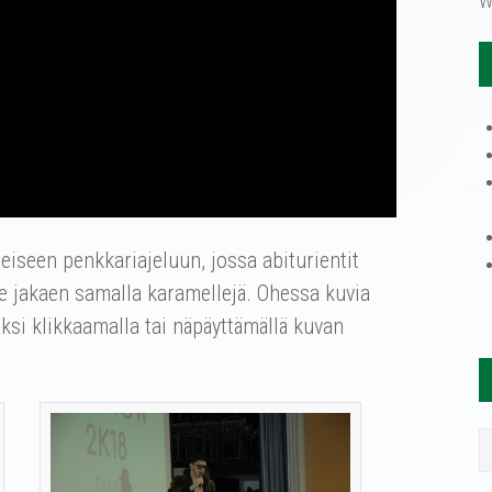
W
teiseen penkkariajeluun, jossa abiturientit
le jakaen samalla karamellejä. Ohessa kuvia
si klikkaamalla tai näpäyttämällä kuvan