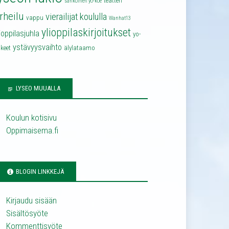
teatteri
sähköinen yo-koe
rheilu
vierailijat koululla
vappu
Wanhat13
ylioppilaskirjoitukset
lioppilasjuhla
yo-
ystävyysvaihto
keet
älylataamo
LYSEO MUUALLA
Koulun kotisivu
Oppimaisema.fi
BLOGIN LINKKEJÄ
Kirjaudu sisään
Sisältösyöte
Kommenttisyöte