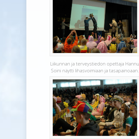
Liikunnan ja terveystiedon opettaja Hann
Soini näytti lihasvoimiaan ja tasapainoaan.