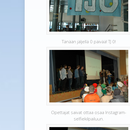
Tänään jäljellä 0 päivää! TJ 0!
Opettajat saivat ottaa osaa Instagram-
selfiekilpailuun.