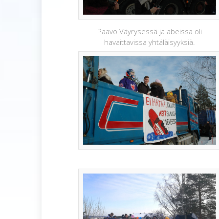
Paavo Väyrysessä ja abeissa oli
havaittavissa yhtäläisyyksiä.