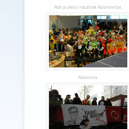
Abit ja yleisö nauttivat Abishow’sta.
Abiloistoa.