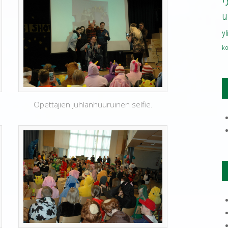
u
y
ko
u
Opettajien juhlanhuuruinen selfie.