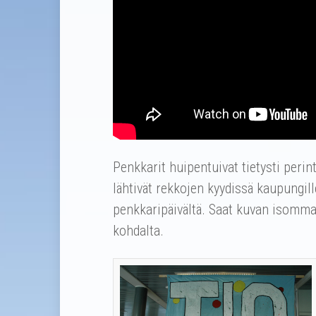
Penkkarit huipentuivat tietysti perin
lähtivät rekkojen kyydissä kaupungil
penkkaripäivältä. Saat kuvan isommak
kohdalta.