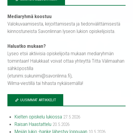
Mediaryhmä koostuu
Valokuvaamisesta, kirjoittamisesta ja tiedonvälittämisestä
kiinnostuneista Savonlinnan lyseon lukion opiskelijoista.
Haluatko mukaan?
Lyseo etsii aktiivisia opiskelijoita mukaan mediaryhmän
toimintaan! Halukkaat voivat ottaa yhteyttä Titta Välimaahan
sähköpostilla
(etunimi.sukunimi@savonlinna.fi),
Wilma-viestillä tai hihasta nykäisemällä!
UUSIMMAT ARTIKKELIT
Kielten opiskelu lukiossa
27.5.2026
Raisan Haastattelu
20.5.2026
Meijän lukio -hanke lähestyy loppuaan
10.5.2026