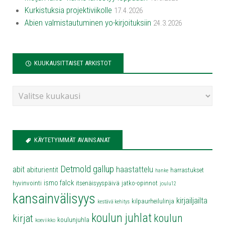
Kurkistuksia projektiviikolle
17.4.2026
Abien valmistautuminen yo-kirjoituksiin
24.3.2026
KUUKAUSITTAISET ARKISTOT
KÄYTETYIMMÄT AVAINSANAT
Detmold
gallup
abit
haastattelu
abiturientit
harrastukset
hanke
ismo falck
hyvinvointi
itsenäisyyspäivä
jatko-opinnot
joulu12
kansainvälisyys
kirjailjailta
kilpaurheilulinja
kestävä kehitys
koulun juhlat
koulun
kirjat
koulunjuhla
koeviikko