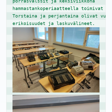
porrasvalssit ja keksiviikkona 

hammastankoperiaatteella toimivat kon
Torstaina ja perjantaina olivat vuoro