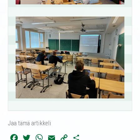
Jaa tämä artikkeli
Fa
T
W
E
C
Sh