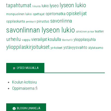
lyseon lukio
tapahtumat
lyseo
lukio
liikunta
opiskelijat
opintomatka
monipuolinen lukio
opettajat
savonlinna
oppilaskunta
piirustus
penkkarit
savonlinnan lyseon lukio
teatteri
sähköinen yo-koe
urheilu
vierailijat koululla
ylioppilasjuhla
vappu
Wanhat13
ylioppilaskirjoitukset
ystävyysvaihto
yo-kokeet
älylataamo
LYSEO MUUALLA
Koulun kotisivu
Oppimaisema.fi
BLOGIN LINKKEJÄ