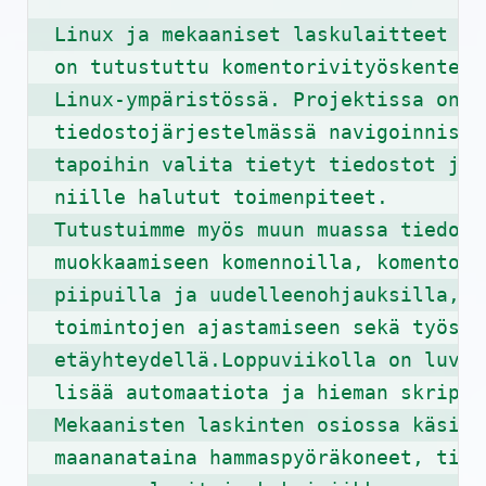
Linux ja mekaaniset laskulaitteet -p
on tutustuttu komentorivityöskentelyy
Linux-ympäristössä. Projektissa on ed
tiedostojärjestelmässä navigoinnista
tapoihin valita tietyt tiedostot ja 
niille halutut toimenpiteet.

Tutustuimme myös muun muassa tiedosto
muokkaamiseen komennoilla, komentoje
piipuilla ja uudelleenohjauksilla, 

toimintojen ajastamiseen sekä työske
etäyhteydellä.Loppuviikolla on luvas
lisää automaatiota ja hieman skriptej
Mekaanisten laskinten osiossa käsitel
maananataina hammaspyöräkoneet, tiist