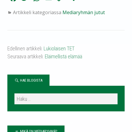
ce
wi
ha
m
op
ar
Artikkeli kategoriassa
Mediaryhmän jutut
bo
tte
ts
ail
y
e
ok
r
A
Li
pp
nk
Edellinen artikkeli:
Lukiolaisen TET
Seuraava artikkeli:
Eläimellistä elämää
HAE BLOGISTA
MIKÄ ON MEDIARYHMÄ?