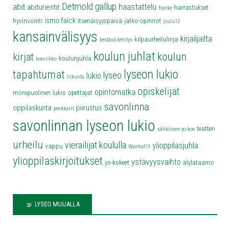
Detmold
gallup
abit
haastattelu
abiturientit
harrastukset
hanke
ismo falck
hyvinvointi
itsenäisyyspäivä
jatko-opinnot
joulu12
kansainvälisyys
kirjailjailta
kilpaurheilulinja
kestävä kehitys
koulun juhlat
koulun
kirjat
koulunjuhla
koeviikko
lyseon lukio
tapahtumat
lyseo
lukio
liikunta
opiskelijat
opintomatka
monipuolinen lukio
opettajat
savonlinna
oppilaskunta
piirustus
penkkarit
savonlinnan lyseon lukio
teatteri
sähköinen yo-koe
urheilu
vierailijat koululla
ylioppilasjuhla
vappu
Wanhat13
ylioppilaskirjoitukset
ystävyysvaihto
yo-kokeet
älylataamo
LYSEO MUUALLA