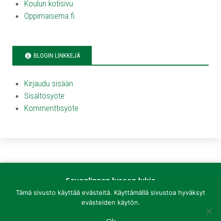
Koulun kotisivu
Oppimaisema.fi
BLOGIN LINKKEJÄ
Kirjaudu sisään
Sisältösyöte
Kommenttisyöte
Savonlinnan lyseon lukio
Kirkkokatu 1
Tämä sivusto käyttää evästeitä. Käyttämällä sivustoa hyväksyt
57100 Savonlinna
evästeiden käytön.