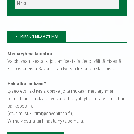
MIKÄ ON MEDIARYHMÄ?
Mediaryhmä koostuu
Valokuvaamisesta, kirjoittamisesta ja tiedonvälittämisestä
kiinnostuneista Savonlinnan lyseon lukion opiskelijoista.
Haluatko mukaan?
Lyseo etsii aktiivisia opiskelijoita mukaan mediaryhmän
toimintaan! Halukkaat voivat ottaa yhteyttä Titta Välimaahan
sähköpostilla
(etunimi.sukunimi@savonlinna.fi),
Wilma-viestillä tai hihasta nykäisemällä!