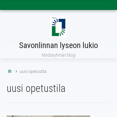
Päävalikko
Savonlinnan lyseon lukio
Mediaryhmän blogi
uusi opetustila
uusi opetustila