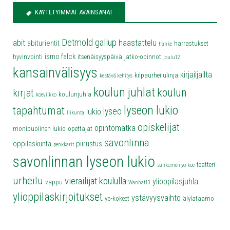
KÄYTETYIMMÄT AVAINSANAT
Detmold
gallup
abit
haastattelu
abiturientit
harrastukset
hanke
ismo falck
hyvinvointi
itsenäisyyspäivä
jatko-opinnot
joulu12
kansainvälisyys
kirjailjailta
kilpaurheilulinja
kestävä kehitys
koulun juhlat
koulun
kirjat
koulunjuhla
koeviikko
lyseon lukio
tapahtumat
lyseo
lukio
liikunta
opiskelijat
opintomatka
monipuolinen lukio
opettajat
savonlinna
oppilaskunta
piirustus
penkkarit
savonlinnan lyseon lukio
teatteri
sähköinen yo-koe
urheilu
vierailijat koululla
ylioppilasjuhla
vappu
Wanhat13
ylioppilaskirjoitukset
ystävyysvaihto
yo-kokeet
älylataamo