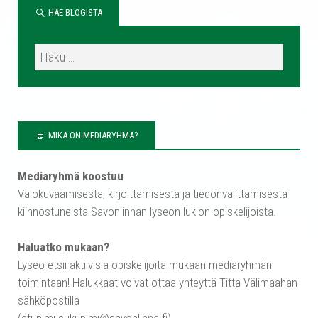
HAE BLOGISTA
MIKÄ ON MEDIARYHMÄ?
Mediaryhmä koostuu
Valokuvaamisesta, kirjoittamisesta ja tiedonvälittämisestä
kiinnostuneista Savonlinnan lyseon lukion opiskelijoista.
Haluatko mukaan?
Lyseo etsii aktiivisia opiskelijoita mukaan mediaryhmän
toimintaan! Halukkaat voivat ottaa yhteyttä Titta Välimaahan
sähköpostilla
(etunimi.sukunimi@savonlinna.fi),