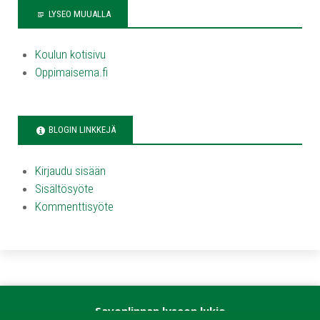
LYSEO MUUALLA
Koulun kotisivu
Oppimaisema.fi
BLOGIN LINKKEJÄ
Kirjaudu sisään
Sisältösyöte
Kommenttisyöte
Savonlinnan lyseon lukio