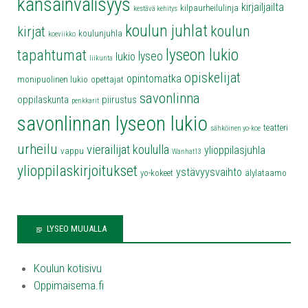
kansainvälisyys
kirjailjailta
kilpaurheilulinja
kestävä kehitys
koulun juhlat
koulun
kirjat
koulunjuhla
koeviikko
lyseon lukio
tapahtumat
lyseo
lukio
liikunta
opiskelijat
opintomatka
monipuolinen lukio
opettajat
savonlinna
oppilaskunta
piirustus
penkkarit
savonlinnan lyseon lukio
teatteri
sähköinen yo-koe
urheilu
vierailijat koululla
ylioppilasjuhla
vappu
Wanhat13
ylioppilaskirjoitukset
ystävyysvaihto
yo-kokeet
älylataamo
LYSEO MUUALLA
Koulun kotisivu
Oppimaisema.fi