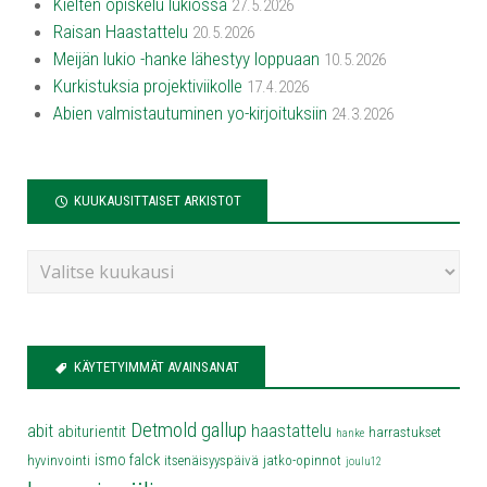
Kielten opiskelu lukiossa
27.5.2026
Raisan Haastattelu
20.5.2026
Meijän lukio -hanke lähestyy loppuaan
10.5.2026
Kurkistuksia projektiviikolle
17.4.2026
Abien valmistautuminen yo-kirjoituksiin
24.3.2026
KUUKAUSITTAISET ARKISTOT
KÄYTETYIMMÄT AVAINSANAT
Detmold
gallup
abit
haastattelu
abiturientit
harrastukset
hanke
ismo falck
hyvinvointi
itsenäisyyspäivä
jatko-opinnot
joulu12