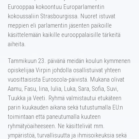
Eurooppaa kokoontuu Europarlamentin
kokoussaliin Strasbourgissa. Nuoret istuvat
meppien eli parlamentin jäsenten paikoille
käsittelemään kaikille eurooppalaisille tärkeitä
aiheita.
Tammikuun 23. päivänä meidän koulun kymmenen
opiskelijaa Virpin johdolla osallistuivat yhteen
vuosittaisista Euroscola-päivistä. Mukana olivat
Aamu, Fasu, Iina, Iulia, Luka, Sara, Sofia, Suvi,
Tuukka ja Veeti. Ryhmä valmistautui etukäteen
parin kuukauden aikana sekä tutustumalla EU:n
toimintaan että paneutumalla kuuteen
ryhmätyöaiheeseen. Ne käsittelivät mm.
ympäristöä, turvallisuutta ja ihmisoikeuksia sekä