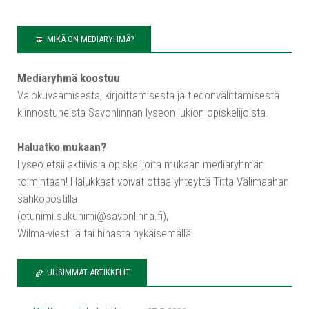
MIKÄ ON MEDIARYHMÄ?
Mediaryhmä koostuu
Valokuvaamisesta, kirjoittamisesta ja tiedonvälittämisestä
kiinnostuneista Savonlinnan lyseon lukion opiskelijoista.
Haluatko mukaan?
Lyseo etsii aktiivisia opiskelijoita mukaan mediaryhmän
toimintaan! Halukkaat voivat ottaa yhteyttä Titta Välimaahan
sähköpostilla
(etunimi.sukunimi@savonlinna.fi),
Wilma-viestillä tai hihasta nykäisemällä!
UUSIMMAT ARTIKKELIT