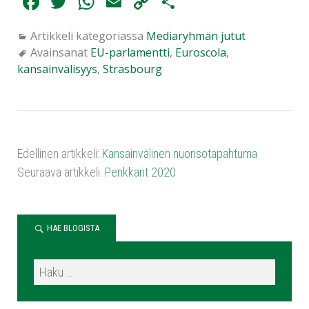
Fa
T
W
E
C
Sh
ce
wi
ha
m
op
ar
Artikkeli kategoriassa
Mediaryhmän jutut
bo
tte
ts
ail
y
e
Avainsanat
EU-parlamentti
,
Euroscola
,
ok
r
A
Li
kansainvälisyys
,
Strasbourg
pp
nk
Edellinen artikkeli:
Kansainvälinen nuorisotapahtuma
Seuraava artikkeli:
Penkkarit 2020
HAE BLOGISTA